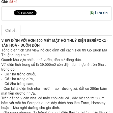
Giá:
25 tỉ
Lưu tin
Chi tiết
VIEW ĐỈNH VỚI HƠN 500 MÉT MẶT HỒ THUỶ ĐIỆN SERÊPOK3 -
TÂN HOÀ - BUÔN ĐÔN.
Tổng diện tích 5ha view hồ cực đỉnh chỉ cách siêu thị Go Buôn Ma
Thuột đúng 18km
Quanh khu vực nhiều nhà vườn, dân cư đông đúc.
Với diện tích trong sổ là 39.000m2 còn diện tích thực tế tròn 5ha ,
trong đó:
- Có 1ha trồng chuối,
- Có 1ha trồng dừa,
- Có 2ha trồng cam,
- Còn lại là diện tích nhà - vườn - ao - đường xá. đất có 250m bám
mặt tiền đường nhựa.
Trên đất có 2 căn nhà, có mấy chòi câu cá , đặc biệt có tới 500m
bám với mặt hồ Serepok 3, nơi đây thích hợp làm Farm, Homstay
hoặc 1 khu nghỉ dưỡng cho gia đình.
- Giá sang nhượng: 2x tỷ(vui lòng gọi điện thương lượng trực tiếp khi