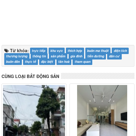
Từ khóa:
trực tiếp
khu vực
thích hợp
buôn ma thuột
diện tích
thương lượng
thông tin
sản phẩm
gia đình
tiền đường
dân cư
buôn đôn
thực tế
đặc biệt
tân hoà
tham quan
CÙNG LOẠI BẤT ĐỘNG SẢN