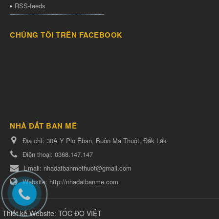
RSS-feeds
CHÚNG TÔI TRÊN FACEBOOK
NHÀ ĐẤT BAN MÊ
Địa chỉ:
30A Y Plo Êban, Buôn Ma Thuột, Đắk Lắk
Điện thoại:
0368.147.147
Email:
nhadatbanmethuot@gmail.com
Website:
http://nhadatbanme.com
Thiết kế Website
:
TỐC ĐỘ VIỆT