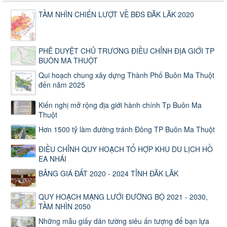
TẦM NHÌN CHIẾN LƯỢT VỀ BĐS ĐĂK LĂK 2020
PHÊ DUYỆT CHỦ TRƯƠNG ĐIỀU CHỈNH ĐỊA GIỚI TP
BUÔN MA THUỘT
Qui hoạch chung xây dựng Thành Phố Buôn Ma Thuột
đến năm 2025
Kiến nghị mở rộng địa giới hành chính Tp Buôn Ma
Thuột
Hơn 1500 tỷ làm đường tránh Đông TP Buôn Ma Thuột
ĐIỀU CHỈNH QUY HOẠCH TỔ HỢP KHU DU LỊCH HỒ
EA NHÁI
BẢNG GIÁ ĐẤT 2020 - 2024 TỈNH ĐĂK LĂK
QUY HOẠCH MẠNG LƯỚI ĐƯỜNG BỘ 2021 - 2030,
TẦM NHÌN 2050
Những mẫu giấy dán tường siêu ấn tượng để bạn lựa