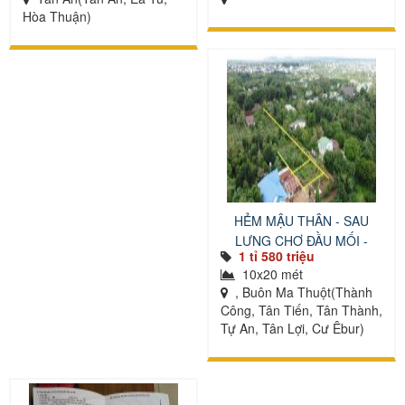
Hòa Thuận)
HẺM MẬU THÂN - SAU
LƯNG CHỢ ĐẦU MỐI -
1 tỉ 580 triệu
KHU DL KOTAM
10x20 mét
, Buôn Ma Thuột(Thành
Công, Tân Tiến, Tân Thành,
Tự An, Tân Lợi, Cư Êbur)