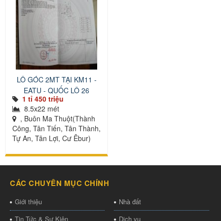
LÔ GÓC 2MT TẠI KM11 -
EATU - QUỐC LỘ 26
1 tỉ 450 triệu
8.5x22 mét
, Buôn Ma Thuột(Thành
Công, Tân Tiến, Tân Thành,
Tự An, Tân Lợi, Cư Êbur)
CÁC CHUYÊN MỤC CHÍNH
Giới thiệu
Nhà đất
Tin Tức & Sự Kiện
Dịch vụ