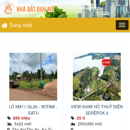
Trang nhất
LÔ KM11 QL26 - KOTAM -
VIEW 500M HỒ THUỶ ĐIỆN
EATU
SERÊPOK 3
850 triệu
25 tỉ
5x22 mét
250x380 mét
Tân An(Tân An, Ea Tu,