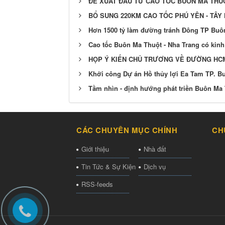
ĐỀ XUẤT ĐẦU TƯ CAO TỐC BUÔN MA THU
BỔ SUNG 220KM CAO TỐC PHÚ YÊN - TÂ
Hơn 1500 tỷ làm đường tránh Đông TP Buô
Cao tốc Buôn Ma Thuột - Nha Trang có kinh
HỌP Ý KIẾN CHỦ TRƯƠNG VỀ ĐƯỜNG HCM
Khởi công Dự án Hồ thủy lợi Ea Tam TP. B
Tầm nhìn - định hướng phát triền Buôn Ma
CÁC CHUYÊN MỤC CHÍNH
CH
Giới thiệu
Nhà đất
Tin Tức & Sự Kiện
Dịch vụ
RSS-feeds