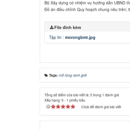
Bộ Xây dựng có nhiệm vụ hướng dẫn UBND tỉnh
Đồ án điều chỉnh Quy hoạch chung nêu trên; t
File đính kèm
Tập tin :
morongbmt.jpg
Tags:
mở rộng ranh giới
Tổng số điểm của bài viết là: 5 trong 1 đánh giá
Xếp hạng:
5
-
1
phiếu bầu
Click để đánh giá bài viết