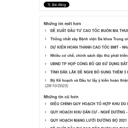
Những tin mới hơn
ĐỀ XUẤT ĐẦU TƯ CAO TỐC BUÔN MA THU
Thống nhất xây Bệnh viện Đa khoa Trung 
DỰ KIẾN HOÀN THÀNH CAO TỐC BMT - N
Nhiều cơ chế, chính sách đặc thù phát tri
UBND TP HỌP CÔNG BỐ QĐ SỬ DỤNG ĐẤT 2
TỈNH ĐĂK LĂK ĐỀ NGHỊ BỔ SUNG THÊM 3
Bộ Kế hoạch và Đầu tư lấy ý kiến hoàn thi
(28/10/2023)
Những tin cũ hơn
ĐIỀU CHỈNH QUY HOẠCH TỔ HỢP KHU DU 
QUY HOẠCH KHU DÂN CƯ - NGHĨ DƯỠNG -
QUY HOẠCH MẠNG LƯỚI ĐƯỜNG BỘ 2021 - 