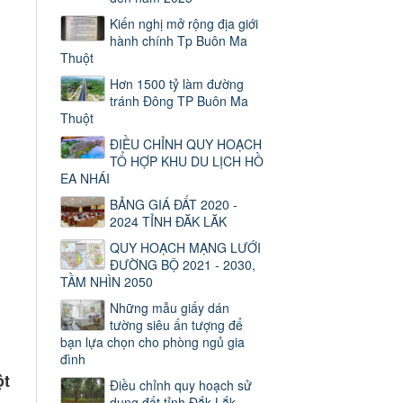
Kiến nghị mở rộng địa giới
hành chính Tp Buôn Ma
Thuột
Hơn 1500 tỷ làm đường
tránh Đông TP Buôn Ma
Thuột
ĐIỀU CHỈNH QUY HOẠCH
TỔ HỢP KHU DU LỊCH HỒ
EA NHÁI
BẢNG GIÁ ĐẤT 2020 -
2024 TỈNH ĐĂK LĂK
QUY HOẠCH MẠNG LƯỚI
ĐƯỜNG BỘ 2021 - 2030,
TẦM NHÌN 2050
Những mẫu giấy dán
tường siêu ấn tượng để
bạn lựa chọn cho phòng ngủ gia
đình
ột
Điều chỉnh quy hoạch sử
dụng đất tỉnh Đắk Lắk