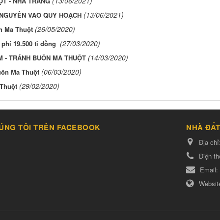
(13/06/2021)
ỘT - NHA TRANG
(13/06/2021)
Y NGUYÊN VÀO QUY HOẠCH
(26/05/2020)
n Ma Thuột
(27/03/2020)
 phí 19.500 tỉ đồng
(14/03/2020)
 - TRÁNH BUÔN MA THUỘT
(06/03/2020)
uôn Ma Thuột
(29/02/2020)
 Thuột
ÚNG TÔI TRÊN FACEBOOK
NHÀ ĐẤT
Địa chỉ
Điện th
Email:
Websit