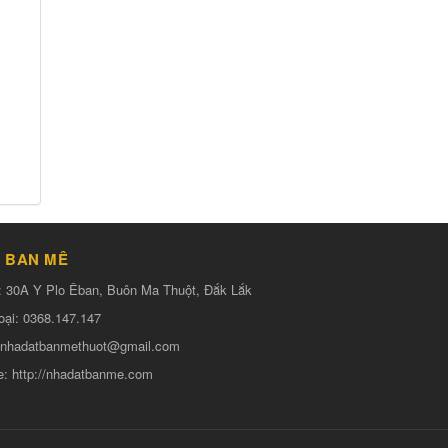
 BAN MÊ
:
30A Y Plo Êban, Buôn Ma Thuột, Đắk Lắk
oại:
0368.147.147
nhadatbanmethuot@gmail.com
e:
http://nhadatbanme.com