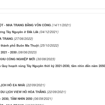
(14/11/2021)
ỘT - NHA TRANG BẰNG VỐN CÔNG
(04/12/2021)
ương Tây Nguyên ở Đắk Lắk
(27/06/2022)
HA TRANG
(25/10/2022)
ển thành phố Buôn Ma Thuột
(08/06/2023)
021 - 2030
(30/08/2023)
 KHU CÔNG NGHIỆP MỚI
ện Quy hoạch vùng Tây Nguyên thời kỳ 2021-2030, tầm nhìn đến năm 205
(22/09/2021)
LỊCH HỒ EA NHÁI
(22/09/2021)
 DU LỊCH VIEW HỒ HÒA THẮNG
(06/09/2021)
2030, TẦM NHÌN 2050