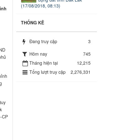
(17/08/2018, 08:13)
ỉnh
THỐNG KÊ
Đang truy cập
3
BND
Hôm nay
745
phủ
Tháng hiện tại
12,215
Tổng lượt truy cập
2,276,331
hỉnh
g
Quy
k
Q-CP
m