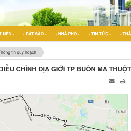
T NỀN -
- ĐẤT SÀO -
- NHÀ PHỐ -
- TIN TỨC -
- THÀ
Thông tin quy hoạch
IỀU CHỈNH ĐỊA GIỚI TP BUÔN MA THUỘT