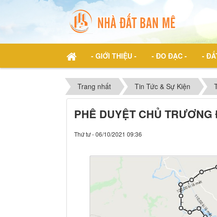
- GIỚI THIỆU -
- ĐO ĐẠC -
- ĐẤ
Trang nhất
Tin Tức & Sự Kiện
PHÊ DUYỆT CHỦ TRƯƠNG Đ
Thứ tư - 06/10/2021 09:36