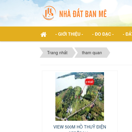
- GIỚI THIỆU -
- ĐO ĐẠC -
- ĐẤ
Trang nhất
tham quan
VIEW 500M HỒ THUỶ ĐIỆN