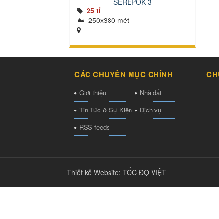
SERÊPOK 3
25 tỉ
250x380 mét
CÁC CHUYÊN MỤC CHÍNH
CH
Giới thiệu
Nhà đất
Tin Tức & Sự Kiện
Dịch vụ
RSS-feeds
Thiết kế Website
:
TỐC ĐỘ VIỆT