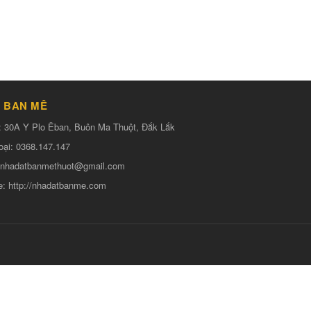
 BAN MÊ
:
30A Y Plo Êban, Buôn Ma Thuột, Đắk Lắk
oại:
0368.147.147
nhadatbanmethuot@gmail.com
e:
http://nhadatbanme.com