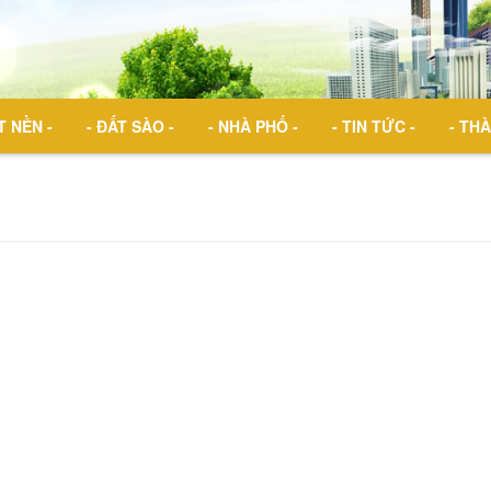
T NỀN -
- ĐẤT SÀO -
- NHÀ PHỐ -
- TIN TỨC -
- THÀ