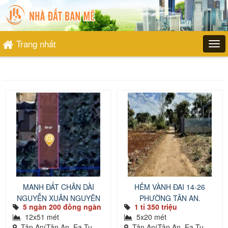
Trang nhất
MANH ĐẤT CHÂN DÀI
HẺM VÀNH ĐAI 14-26
NGUYỄN XUÂN NGUYÊN
PHƯỜNG TÂN AN.
5 ngàn 200 đồng ngàn
1 tỉ 350 triệu
12x51 mét
5x20 mét
Tân An(Tân An, Ea Tu,
Tân An(Tân An, Ea Tu,