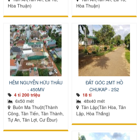
Hòa Thuận)
Hòa Thuận)
HẺM NGUYỄN HỮU THẤU
ĐẤT GÓC 2MT HỒ
- 450MV
CHUKAP - 2S2
4 tỉ 200 triệu
18 tỉ
6x50 mét
48x40 mét
Buôn Ma Thuột(Thành
Tân Lập(Tân Hòa, Tân
Công, Tân Tiến, Tân Thành,
Lập, Hòa Thắng)
Tự An, Tân Lợi, Cư Êbur)