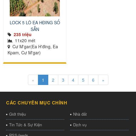
LOCK 5 LÔ EA HĐING SỔ
SẴN
235 triệu
11x20 mét
Cư M'gar(Ea H'đing, Ea
Kpam, Cư M'gar)
«
1
2
3
4
5
6
»
CÁC CHUYÊN MỤC CHÍNH
Giới thiệu
Nhà đất
Tin Tức & Sự Kiện
Dịch vụ
RSS-feeds