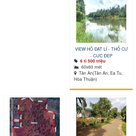
VIEW HỒ ĐẠT LÍ - THỔ CƯ
- CỰC ĐẸP
6 tỉ 500 triệu
60x60 mét
Tân An(Tân An, Ea Tu,
Hòa Thuận)