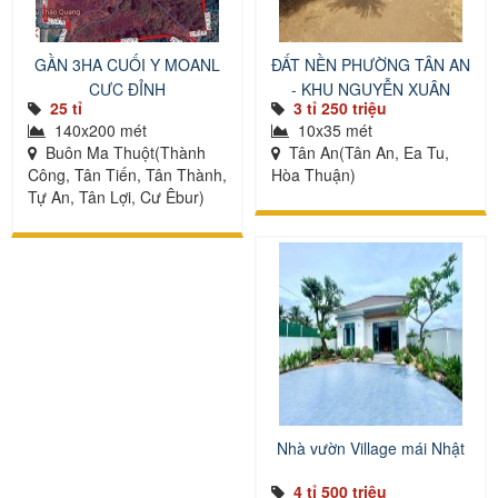
GẦN 3HA CUỐI Y MOANL
ĐẤT NỀN PHƯỜNG TÂN AN
CỰC ĐỈNH
- KHU NGUYỄN XUÂN
25 tỉ
3 tỉ 250 triệu
NGUYÊN
140x200 mét
10x35 mét
Buôn Ma Thuột(Thành
Tân An(Tân An, Ea Tu,
Công, Tân Tiến, Tân Thành,
Hòa Thuận)
Tự An, Tân Lợi, Cư Êbur)
Nhà vườn Village mái Nhật
4 tỉ 500 triệu