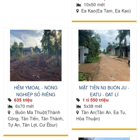
10x50 mét
Ea Kao(Ea Tam, Ea Kao)
HẺM YMOAL - NÔNG
MẶT TIỀN N3 BUÔN JU -
NGHIỆP SỔ RIÊNG
EATU - ĐẠT LÍ
635 triệu
1 tỉ 550 triệu
6x70 mét
5x38 mét
, Buôn Ma Thuột(Thành
Tân An(Tân An, Ea Tu,
Công, Tân Tiến, Tân Thành,
Hòa Thuận)
Tự An, Tân Lợi, Cư Êbur)