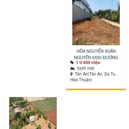
HẺM NGUYỄN XUÂN
NGUYÊN 5X50 ĐƯỜNG
1 tỉ 650 triệu
NHỰA
5x50 mét
Tân An(Tân An, Ea Tu,
Hòa Thuận)