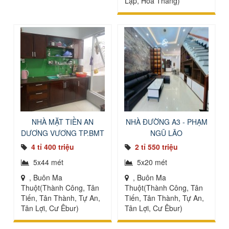
Lập, Hòa Thắng)
NHÀ MẶT TIỀN AN
NHÀ ĐƯỜNG A3 - PHẠM
DƯƠNG VƯƠNG TP.BMT
NGŨ LÃO
4 tỉ 400 triệu
2 tỉ 550 triệu
5x44 mét
5x20 mét
, Buôn Ma
, Buôn Ma
Thuột(Thành Công, Tân
Thuột(Thành Công, Tân
Tiến, Tân Thành, Tự An,
Tiến, Tân Thành, Tự An,
Tân Lợi, Cư Êbur)
Tân Lợi, Cư Êbur)