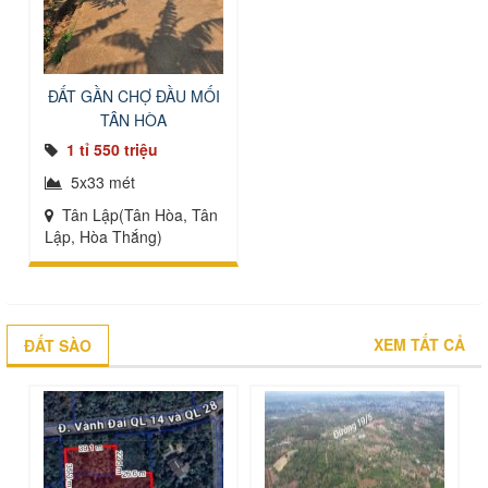
ĐẤT GẦN CHỢ ĐẦU MỐI
TÂN HÒA
1 tỉ 550 triệu
5x33 mét
Tân Lập(Tân Hòa, Tân
Lập, Hòa Thắng)
XEM TẤT CẢ
ĐẤT SÀO