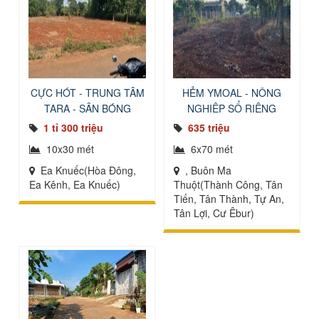
CỰC HÓT - TRUNG TÂM
HẺM YMOAL - NÔNG
TARA - SÂN BÓNG
NGHIỆP SỔ RIÊNG
1 tỉ 300 triệu
635 triệu
10x30 mét
6x70 mét
Ea Knuếc(Hòa Đông,
, Buôn Ma
Ea Kênh, Ea Knuếc)
Thuột(Thành Công, Tân
Tiến, Tân Thành, Tự An,
Tân Lợi, Cư Êbur)