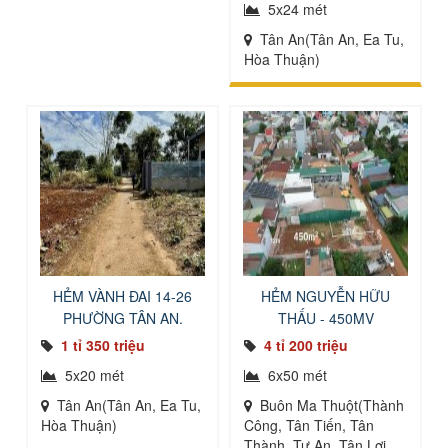
5x24 mét
Tân An(Tân An, Ea Tu,
Hòa Thuận)
HẺM VÀNH ĐAI 14-26
HẺM NGUYỄN HỮU
PHƯỜNG TÂN AN.
THẤU - 450MV
1 tỉ 350 triệu
4 tỉ 200 triệu
5x20 mét
6x50 mét
Tân An(Tân An, Ea Tu,
Buôn Ma Thuột(Thành
Hòa Thuận)
Công, Tân Tiến, Tân
Thành, Tự An, Tân Lợi,