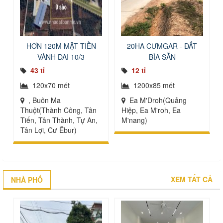
HƠN 120M MẶT TIỀN
20HA CƯMGAR - ĐẤT
VÀNH ĐAI 10/3
BÌA SẴN
43 tỉ
12 tỉ
120x70 mét
1200x85 mét
, Buôn Ma
Ea M'Droh(Quảng
Thuột(Thành Công, Tân
Hiệp, Ea M'roh, Ea
Tiến, Tân Thành, Tự An,
M'nang)
Tân Lợi, Cư Êbur)
XEM TẤT CẢ
NHÀ PHỐ