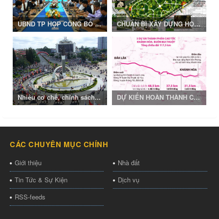
UBND TP HỌP CÔNG BỐ QĐ...
CHUẨN BỊ XÂY DỰNG HOA...
Nhiều cơ chế, chính sách...
DỰ KIẾN HOÀN THÀNH CAO...
CÁC CHUYÊN MỤC CHÍNH
Giới thiệu
Nhà đất
Tin Tức & Sự Kiện
Dịch vụ
RSS-feeds