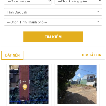
Tỉnh Đăk Lăk
---Chọn Tỉnh/Thành phố---
TÌM KIẾM
XEM TẤT CẢ
ĐẤT NỀN