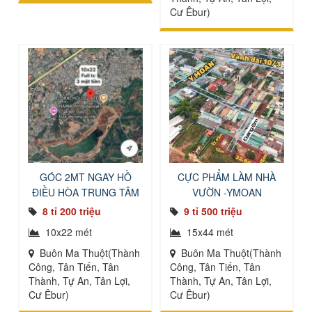
Cư Êbur)
GÓC 2MT NGAY HỒ
CỰC PHẨM LÀM NHÀ
ĐIỀU HÒA TRUNG TÂM
VƯỜN -YMOAN
BMT
8 tỉ 200 triệu
9 tỉ 500 triệu
10x22 mét
15x44 mét
Buôn Ma Thuột(Thành
Buôn Ma Thuột(Thành
Công, Tân Tiến, Tân
Công, Tân Tiến, Tân
Thành, Tự An, Tân Lợi,
Thành, Tự An, Tân Lợi,
Cư Êbur)
Cư Êbur)