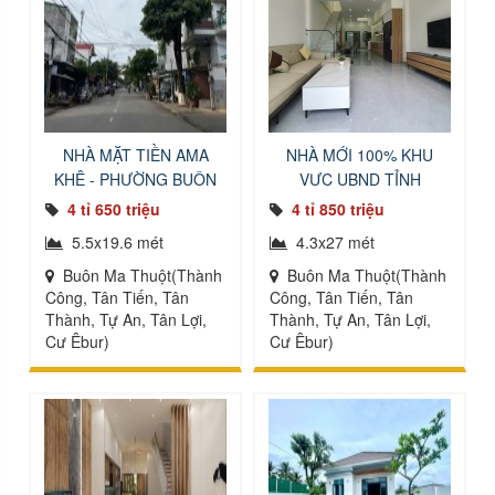
NHÀ MẶT TIỀN AMA
NHÀ MỚI 100% KHU
KHÊ - PHƯỜNG BUÔN
VỰC UBND TỈNH
MA THUỘT
4 tỉ 650 triệu
4 tỉ 850 triệu
5.5x19.6 mét
4.3x27 mét
Buôn Ma Thuột(Thành
Buôn Ma Thuột(Thành
Công, Tân Tiến, Tân
Công, Tân Tiến, Tân
Thành, Tự An, Tân Lợi,
Thành, Tự An, Tân Lợi,
Cư Êbur)
Cư Êbur)