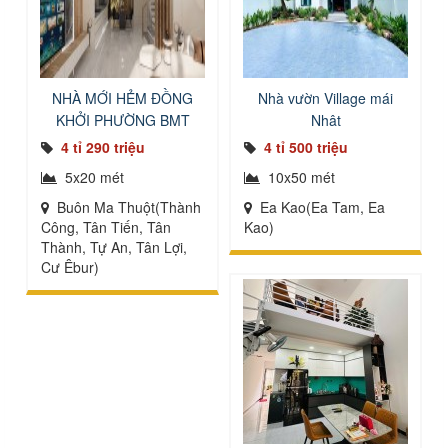
NHÀ MỚI HẺM ĐỒNG
Nhà vườn Village mái
KHỞI PHƯỜNG BMT
Nhật
4 tỉ 290 triệu
4 tỉ 500 triệu
5x20 mét
10x50 mét
Buôn Ma Thuột(Thành
Ea Kao(Ea Tam, Ea
Công, Tân Tiến, Tân
Kao)
Thành, Tự An, Tân Lợi,
Cư Êbur)