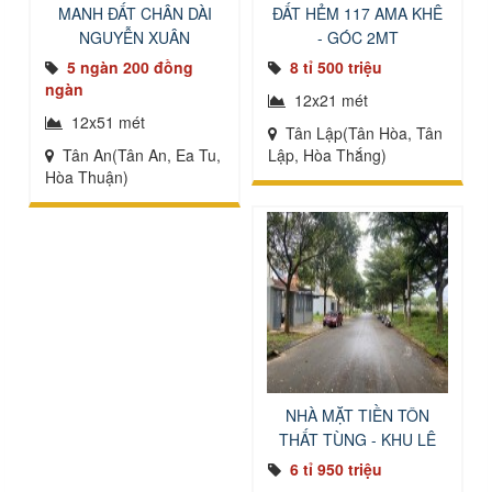
MANH ĐẤT CHÂN DÀI
ĐẤT HẺM 117 AMA KHÊ
NGUYỄN XUÂN
- GÓC 2MT
NGUYÊN
5 ngàn 200 đồng
8 tỉ 500 triệu
ngàn
12x21 mét
12x51 mét
Tân Lập(Tân Hòa, Tân
Tân An(Tân An, Ea Tu,
Lập, Hòa Thắng)
Hòa Thuận)
NHÀ MẶT TIỀN TÔN
THẤT TÙNG - KHU LÊ
6 tỉ 950 triệu