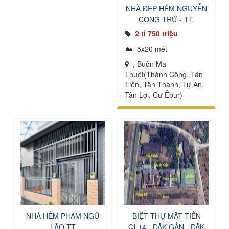
NHÀ ĐẸP HẺM NGUYỄN
CÔNG TRỨ - TT.
TP.BMT
2 tỉ 750 triệu
5x20 mét
, Buôn Ma
Thuột(Thành Công, Tân
Tiến, Tân Thành, Tự An,
Tân Lợi, Cư Êbur)
NHÀ HẺM PHẠM NGŨ
BIỆT THỰ MẶT TIỀN
LÃO TT
QL14 - ĐĂK GẦN - ĐĂK