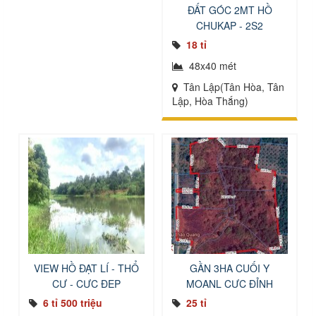
ĐẤT GÓC 2MT HỒ
CHUKAP - 2S2
18 tỉ
48x40 mét
Tân Lập(Tân Hòa, Tân
Lập, Hòa Thắng)
VIEW HỒ ĐẠT LÍ - THỔ
GẦN 3HA CUỐI Y
CƯ - CỰC ĐẸP
MOANL CỰC ĐỈNH
6 tỉ 500 triệu
25 tỉ