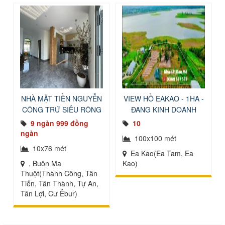
NHÀ MẶT TIỀN NGUYỄN
VIEW HỒ EAKAO - 1HA -
CÔNG TRỨ SIÊU RỘNG
ĐANG KINH DOANH
9 ngàn 999 đồng
10
ngàn
100x100 mét
10x76 mét
Ea Kao(Ea Tam, Ea
, Buôn Ma
Kao)
Thuột(Thành Công, Tân
Tiến, Tân Thành, Tự An,
Tân Lợi, Cư Êbur)