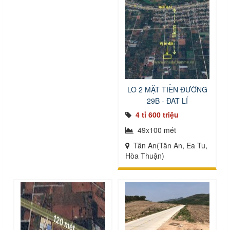
LÔ 2 MẶT TIỀN ĐƯỜNG
29B - ĐẠT LÍ
4 tỉ 600 triệu
49x100 mét
Tân An(Tân An, Ea Tu,
Hòa Thuận)