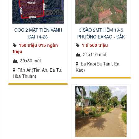
GÓC 2 MẶT TIỀN VÀNH
3 SÀO 2MT HẺM 19-5
ĐAI 14-26
PHƯỜNG EAKAO - ĐĂK
LĂK
150 triệu 015 ngàn
1 tỉ 500 triệu
triệu
21x110 mét
39x80 mét
Ea Kao(Ea Tam, Ea
Tân An(Tân An, Ea Tu,
Kao)
Hòa Thuận)