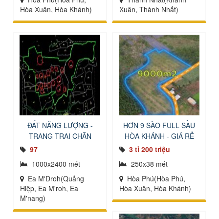
Hòa Xuân, Hòa Khánh)
Xuân, Thành Nhất)
ĐẤT NĂNG LƯỢNG -
HƠN 9 SÀO FULL SẦU
TRANG TRẠI CHĂN
HÒA KHÁNH - GIÁ RẺ
NUÔI
97
3 tỉ 200 triệu
1000x2400 mét
250x38 mét
Ea M'Droh(Quảng
Hòa Phú(Hòa Phú,
Hiệp, Ea M'roh, Ea
Hòa Xuân, Hòa Khánh)
M'nang)