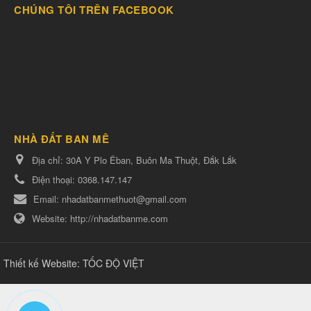
CHÚNG TÔI TRÊN FACEBOOK
NHÀ ĐẤT BAN MÊ
Địa chỉ:
30A Y Plo Êban, Buôn Ma Thuột, Đắk Lắk
Điện thoại:
0368.147.147
Email:
nhadatbanmethuot@gmail.com
Website:
http://nhadatbanme.com
Thiết kế Website
:
TỐC ĐỘ VIỆT