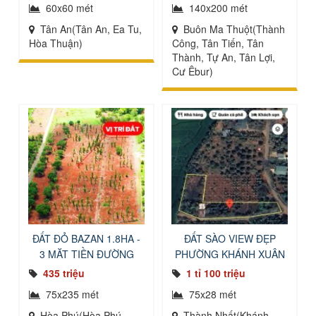
60x60 mét
140x200 mét
Tân An(Tân An, Ea Tu,
Buôn Ma Thuột(Thành
Hòa Thuận)
Công, Tân Tiến, Tân
Thành, Tự An, Tân Lợi,
Cư Êbur)
ĐẤT ĐỎ BAZAN 1.8HA -
ĐẤT SÀO VIEW ĐẸP
3 MẶT TIỀN ĐƯỜNG
PHƯỜNG KHÁNH XUÂN
HÒA XUÂN
435 triệu
1 tỉ 100 triệu
75x235 mét
75x28 mét
Hòa Phú(Hòa Phú,
Thành Nhất(Khánh