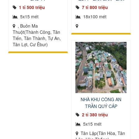
MIL
1 tỉ 500 triệu
7 tỉ 800 triệu
5x15 mét
18x100 mét
, Buôn Ma
Thuột(Thành Công, Tân
Tiến, Tân Thành, Tự An,
Tân Lợi, Cư Êbur)
NHÀ KHU CÔNG AN
TRẦN QUÝ CÁP
2 tỉ 380 triệu
5x15 mét
Tân Lập(Tân Hòa, Tân