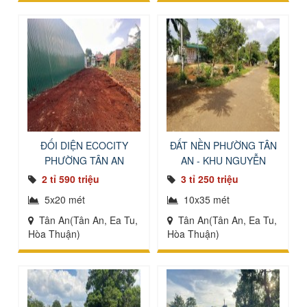
ĐỐI DIỆN ECOCITY
ĐẤT NỀN PHƯỜNG TÂN
PHƯỜNG TÂN AN
AN - KHU NGUYỄN
XUÂN NGUYÊN
2 tỉ 590 triệu
3 tỉ 250 triệu
5x20 mét
10x35 mét
Tân An(Tân An, Ea Tu,
Tân An(Tân An, Ea Tu,
Hòa Thuận)
Hòa Thuận)