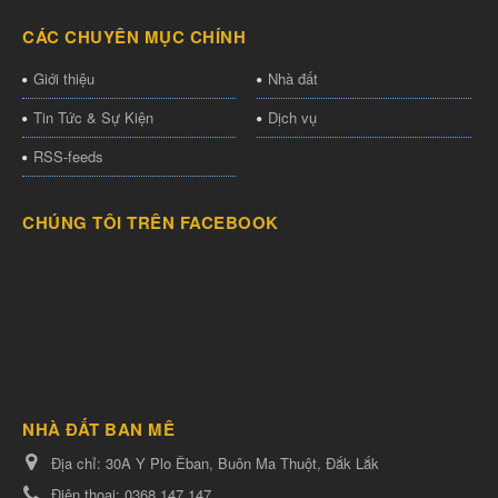
CÁC CHUYÊN MỤC CHÍNH
Giới thiệu
Nhà đất
Tin Tức & Sự Kiện
Dịch vụ
RSS-feeds
CHÚNG TÔI TRÊN FACEBOOK
NHÀ ĐẤT BAN MÊ
Địa chỉ:
30A Y Plo Êban, Buôn Ma Thuột, Đắk Lắk
Điện thoại:
0368.147.147