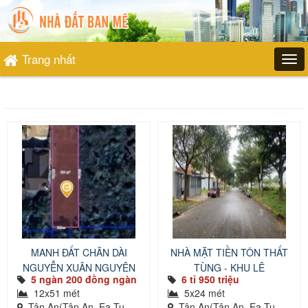
Trang nhất
MANH ĐẤT CHÂN DÀI
NHÀ MẶT TIỀN TÔN THẤT
NGUYỄN XUÂN NGUYÊN
TÙNG - KHU LÊ
5 ngàn 200 đồng ngàn
6 tỉ 950 triệu
12x51 mét
5x24 mét
Tân An(Tân An, Ea Tu,
Tân An(Tân An, Ea Tu,