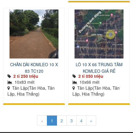
CHÂN DÀI KOMLEO 10 X
LÔ 10 X 66 TRUNG TÂM
83 TC120
KOMLEO GIÁ RẺ
2 tỉ 250 triệu
2 tỉ 050 triệu
10x83 mét
10x66 mét
Tân Lập(Tân Hòa, Tân
Tân Lập(Tân Hòa, Tân
Lập, Hòa Thắng)
Lập, Hòa Thắng)
«
1
2
3
4
»