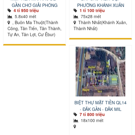
GẦN CHỢ GIẢI PHÓNG
PHƯỜNG KHÁNH XUÂN
4 tỉ 950 triệu
1 tỉ 100 triệu
5.8x40 mét
75x28 mét
, Buôn Ma Thuột(Thành
Thành Nhất(Khánh Xuân,
Công, Tân Tiến, Tân Thành,
Thành Nhất)
Tự An, Tân Lợi, Cư Êbur)
BIỆT THỰ MẶT TIỀN QL14
- ĐĂK GẦN - ĐĂK MIL
7 tỉ 800 triệu
18x100 mét