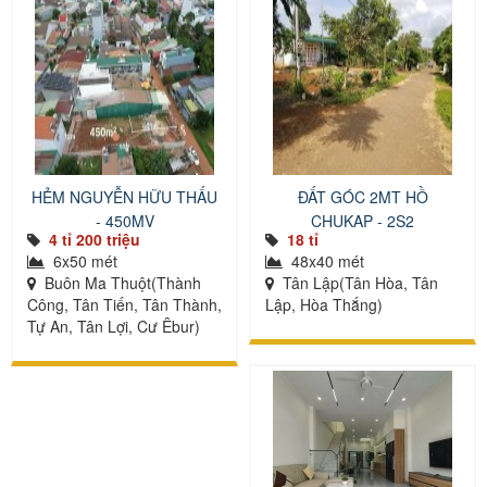
HẺM NGUYỄN HỮU THẤU
ĐẤT GÓC 2MT HỒ
- 450MV
CHUKAP - 2S2
4 tỉ 200 triệu
18 tỉ
6x50 mét
48x40 mét
Buôn Ma Thuột(Thành
Tân Lập(Tân Hòa, Tân
Công, Tân Tiến, Tân Thành,
Lập, Hòa Thắng)
Tự An, Tân Lợi, Cư Êbur)