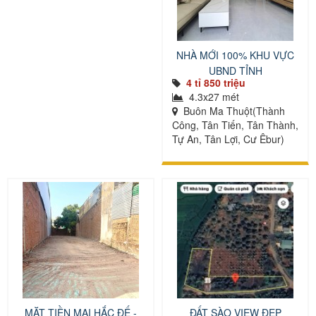
NHÀ MỚI 100% KHU VỰC
UBND TỈNH
4 tỉ 850 triệu
4.3x27 mét
Buôn Ma Thuột(Thành
Công, Tân Tiến, Tân Thành,
Tự An, Tân Lợi, Cư Êbur)
MẶT TIỀN MAI HẮC ĐẾ -
ĐẤT SÀO VIEW ĐẸP