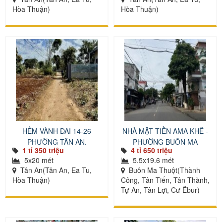
Hòa Thuận)
Hòa Thuận)
HẺM VÀNH ĐAI 14-26
NHÀ MẶT TIỀN AMA KHÊ -
PHƯỜNG TÂN AN.
PHƯỜNG BUÔN MA
1 tỉ 350 triệu
4 tỉ 650 triệu
THUỘT
5x20 mét
5.5x19.6 mét
Tân An(Tân An, Ea Tu,
Buôn Ma Thuột(Thành
Hòa Thuận)
Công, Tân Tiến, Tân Thành,
Tự An, Tân Lợi, Cư Êbur)