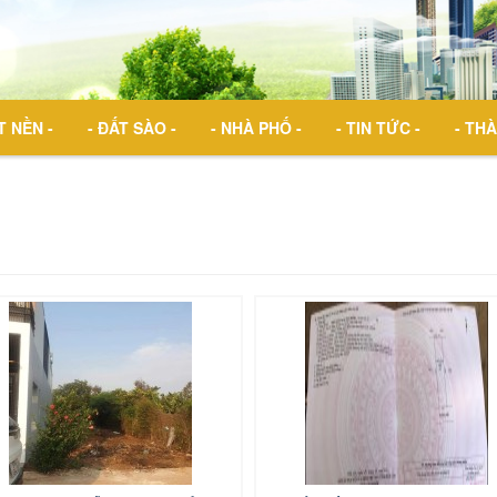
T NỀN -
- ĐẤT SÀO -
- NHÀ PHỐ -
- TIN TỨC -
- THÀ