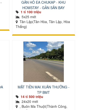
-
GẦN HỒ EA CHUKAP - KHU
HOMSTAY - GẦN SÂN BAY
1 tỉ 100 triệu
5x25 mét
Tân Lập(Tân Hòa, Tân Lập, Hòa
Thắng)
ÒA
MẶT TIỀN MAI XUÂN THƯỞNG -
TP BMT
14 tỉ 500 triệu
24x20 mét
, Buôn Ma Thuột(Thành Công,