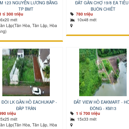
M 123 NGUYỄN LƯƠNG BẰNG
ĐẤT GẦN CHỢ 19/8 EA TIÊU 
TP BMT
BUÔN CHIẾT
1 tỉ 300 triệu
780 triệu
6x20 mét
10x48 mét
ân Lập(Tân Hòa, Tân Lập, Hòa
ng)
 ĐÔI LK GẦN HỒ EACHUKAP -
ĐẤT VIEW HỒ EAKMART - H
ĐẬP TRÀN
ĐÔNG - KM13
990 triệu
1 tỉ 700 triệu
5x25 mét
15x33 mét
ân Lập(Tân Hòa, Tân Lập, Hòa