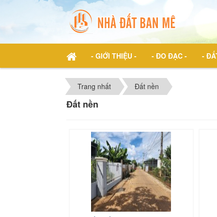
- GIỚI THIỆU -
- ĐO ĐẠC -
- ĐẤ
Trang nhất
Đất nền
Đất nền