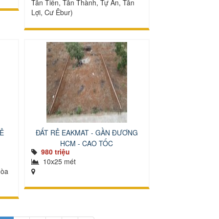
Tân Tiến, Tân Thành, Tự An, Tân
Lợi, Cư Êbur)
Ẻ
ĐẤT RẺ EAKMAT - GẦN ĐƯƠNG
HCM - CAO TỐC
980 triệu
10x25 mét
Hòa