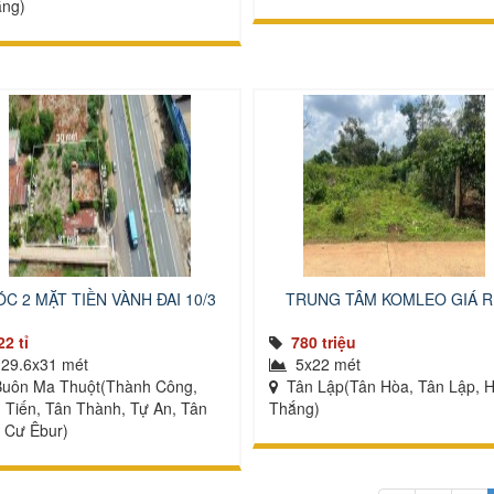
ng)
C 2 MẶT TIỀN VÀNH ĐAI 10/3
TRUNG TÂM KOMLEO GIÁ R
22 tỉ
780 triệu
29.6x31 mét
5x22 mét
uôn Ma Thuột(Thành Công,
Tân Lập(Tân Hòa, Tân Lập, 
 Tiến, Tân Thành, Tự An, Tân
Thắng)
, Cư Êbur)