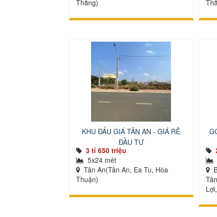
Thắng)
Thắ
KHU ĐẤU GIÁ TÂN AN - GIÁ RẺ
GÓ
ĐẦU TƯ
3 tỉ 650 triệu
5x24 mét
Tân An(Tân An, Ea Tu, Hòa
B
Thuận)
Tân
Lợi