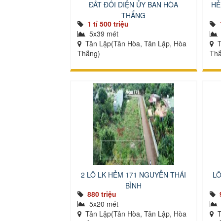
ĐẤT ĐỐI DIỆN ỦY BAN HÒA
HẺ
THẮNG
1 tỉ 500 triệu
5x39 mét
Tân Lập(Tân Hòa, Tân Lập, Hòa
T
Thắng)
Thắ
2 LÔ LK HẺM 171 NGUYỄN THÁI
LÔ
BÌNH
880 triệu
5x20 mét
Tân Lập(Tân Hòa, Tân Lập, Hòa
T