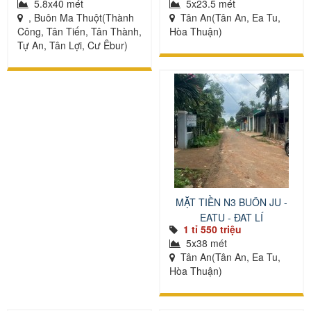
5.8x40 mét
5x23.5 mét
, Buôn Ma Thuột(Thành
Tân An(Tân An, Ea Tu,
Công, Tân Tiến, Tân Thành,
Hòa Thuận)
Tự An, Tân Lợi, Cư Êbur)
MẶT TIỀN N3 BUÔN JU -
EATU - ĐẠT LÍ
1 tỉ 550 triệu
5x38 mét
Tân An(Tân An, Ea Tu,
Hòa Thuận)