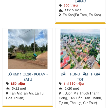
EAKAO
850 triệu
11x15 mét
Ea Kao(Ea Tam, Ea Kao)
LÔ KM11 QL26 - KOTAM -
ĐẤT TRUNG TÂM TP GIÁ
EATU
TỐT
850 triệu
1 tỉ 550 triệu
5x22 mét
5x20 mét
Tân An(Tân An, Ea Tu,
, Buôn Ma Thuột(Thành
Hòa Thuận)
Công, Tân Tiến, Tân Thành,
Tự An, Tân Lợi, Cư Êbur)