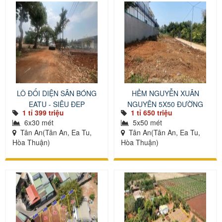
LÔ ĐỐI DIỆN SÂN BÓNG
HẺM NGUYỄN XUÂN
EATU - SIÊU ĐẸP
NGUYÊN 5X50 ĐƯỜNG
1 tỉ 399 triệu
1 tỉ 650 triệu
NHỰA
6x30 mét
5x50 mét
Tân An(Tân An, Ea Tu,
Tân An(Tân An, Ea Tu,
Hòa Thuận)
Hòa Thuận)