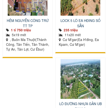
HẺM NGUYỄN CÔNG TRỨ
LOCK 5 LÔ EA HĐING SỔ
TT TP
SẴN
1 tỉ 750 triệu
235 triệu
5x19 mét
11x20 mét
, Buôn Ma Thuột(Thành
Cư M'gar(Ea H'đing, Ea
Công, Tân Tiến, Tân Thành,
Kpam, Cư M'gar)
Tự An, Tân Lợi, Cư Êbur)
LÔ ĐƯỜNG NHỰA GẦN UB