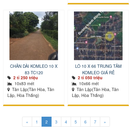
CHÂN DÀI KOMLEO 10 X
LÔ 10 X 66 TRUNG TÂM
83 TC120
KOMLEO GIÁ RẺ
2 tỉ 250 triệu
2 tỉ 050 triệu
10x83 mét
10x66 mét
Tân Lập(Tân Hòa, Tân
Tân Lập(Tân Hòa, Tân
Lập, Hòa Thắng)
Lập, Hòa Thắng)
«
1
2
3
4
5
6
7
»