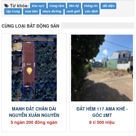
Từ khóa:
khu vực
trung tâm
liên hệ
thông tin
đối diện
tập trung
mua bán
nhựa đường
ranh giới
xác định
CÙNG LOẠI BẤT ĐỘNG SẢN
MANH ĐẤT CHÂN DÀI
ĐẤT HẺM 117 AMA KHÊ -
NGUYỄN XUÂN NGUYÊN
GÓC 2MT
5 ngàn 200 đồng ngàn
8 tỉ 500 triệu