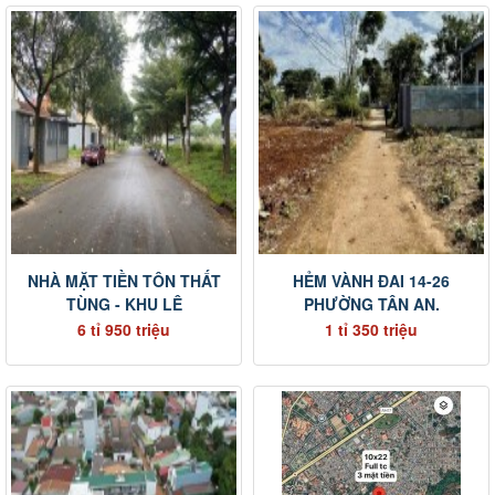
NHÀ MẶT TIỀN TÔN THẤT
HẺM VÀNH ĐAI 14-26
TÙNG - KHU LÊ
PHƯỜNG TÂN AN.
6 tỉ 950 triệu
1 tỉ 350 triệu