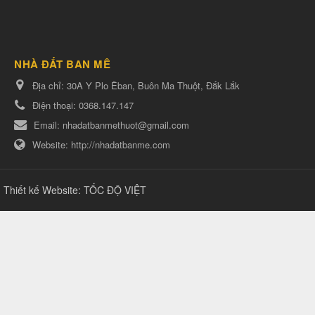
NHÀ ĐẤT BAN MÊ
Địa chỉ:
30A Y Plo Êban, Buôn Ma Thuột, Đắk Lắk
Điện thoại:
0368.147.147
Email:
nhadatbanmethuot@gmail.com
Website:
http://nhadatbanme.com
Thiết kế Website
:
TỐC ĐỘ VIỆT