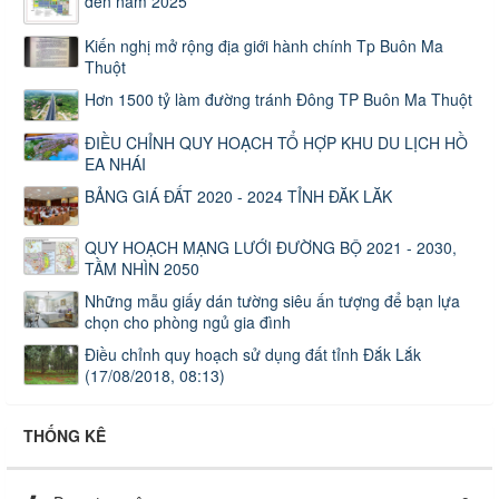
đến năm 2025
Kiến nghị mở rộng địa giới hành chính Tp Buôn Ma
Thuột
Hơn 1500 tỷ làm đường tránh Đông TP Buôn Ma Thuột
ĐIỀU CHỈNH QUY HOẠCH TỔ HỢP KHU DU LỊCH HỒ
EA NHÁI
BẢNG GIÁ ĐẤT 2020 - 2024 TỈNH ĐĂK LĂK
QUY HOẠCH MẠNG LƯỚI ĐƯỜNG BỘ 2021 - 2030,
TẦM NHÌN 2050
Những mẫu giấy dán tường siêu ấn tượng để bạn lựa
chọn cho phòng ngủ gia đình
Điều chỉnh quy hoạch sử dụng đất tỉnh Đắk Lắk
(17/08/2018, 08:13)
THỐNG KÊ