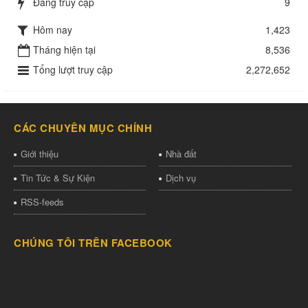
Đang truy cập
9
Hôm nay
1,423
Tháng hiện tại
8,536
Tổng lượt truy cập
2,272,652
CÁC CHUYÊN MỤC CHÍNH
Giới thiệu
Nhà đất
Tin Tức & Sự Kiện
Dịch vụ
RSS-feeds
CHÚNG TÔI TRÊN FACEBOOK