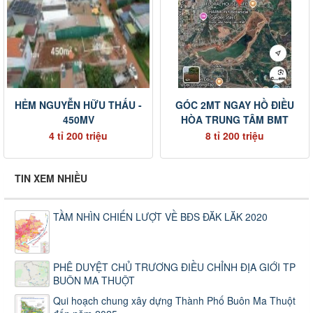
HẺM NGUYỄN HỮU THẤU -
GÓC 2MT NGAY HỒ ĐIỀU
450MV
HÒA TRUNG TÂM BMT
4 tỉ 200 triệu
8 tỉ 200 triệu
TIN XEM NHIỀU
TẦM NHÌN CHIẾN LƯỢT VỀ BĐS ĐĂK LĂK 2020
PHÊ DUYỆT CHỦ TRƯƠNG ĐIỀU CHỈNH ĐỊA GIỚI TP
BUÔN MA THUỘT
Qui hoạch chung xây dựng Thành Phố Buôn Ma Thuột