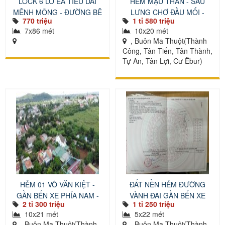
LOCK 6 LÔ EA TIÊU DÀI
HẺM MẬU THÂN - SAU
MÊNH MÔNG - ĐƯỜNG BÊ
LƯNG CHỢ ĐẦU MỐI -
770 triệu
1 tỉ 580 triệu
TÔNG
KHU DL KOTAM
7x86 mét
10x20 mét
, Buôn Ma Thuột(Thành
Công, Tân Tiến, Tân Thành,
Tự An, Tân Lợi, Cư Êbur)
HẺM 01 VÕ VĂN KIỆT -
ĐẤT NỀN HẺM ĐƯỜNG
GẦN BẾN XE PHÍA NAM -
VÀNH ĐAI GẦN BẾN XE
2 tỉ 300 triệu
1 tỉ 250 triệu
CÁCH 200 MÉT
PHÍA NAM
10x21 mét
5x22 mét
, Buôn Ma Thuột(Thành
, Buôn Ma Thuột(Thành