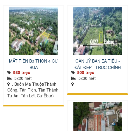
MẶT TIỀN B3 THÔN 4 CƯ
GẦN UỶ BAN EA TIÊU -
BUA
ĐẤT ĐẸP - TRỤC CHÍNH
980 triệu
800 triệu
5x20 mét
5x30 mét
, Buôn Ma Thuột(Thành
Công, Tân Tiến, Tân Thành,
Tự An, Tân Lợi, Cư Êbur)