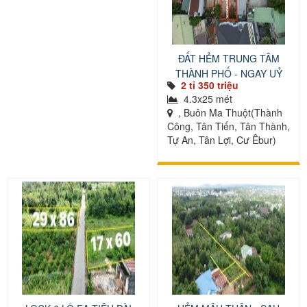
ĐẤT HẺM TRUNG TÂM
THÀNH PHỐ - NGAY UỶ
2 tỉ 350 triệu
BAN TỈNH
4.3x25 mét
, Buôn Ma Thuột(Thành
Công, Tân Tiến, Tân Thành,
Tự An, Tân Lợi, Cư Êbur)