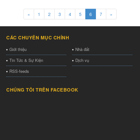
«
1
2
3
4
5
6
7
»
CÁC CHUYÊN MỤC CHÍNH
Giới thiệu
Nhà đất
Tin Tức & Sự Kiện
Dịch vụ
RSS-feeds
CHÚNG TÔI TRÊN FACEBOOK