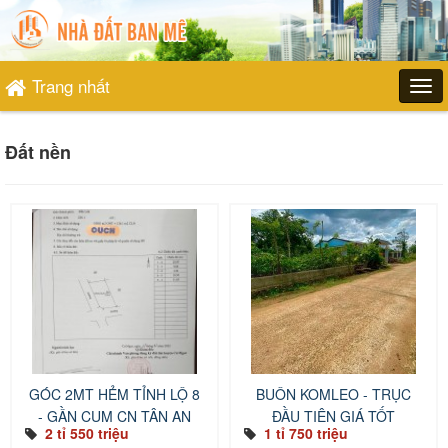
Trang nhất
Đất nền
GÓC 2MT HẺM TỈNH LỘ 8
BUÔN KOMLEO - TRỤC
- GẦN CỤM CN TÂN AN
ĐẦU TIÊN GIÁ TỐT
2 tỉ 550 triệu
1 tỉ 750 triệu