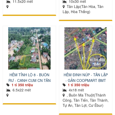
11.5x20 mét
10x30 mét
Tân Lập(Tân Hòa, Tân
Lập, Hòa Thắng)
HẺM TỈNH LỘ 8 - BUÔN
HẺM ĐINH NÚP - TÂN LẬP
RƯ - CẠNH CỤM CN TÂN
- GẦN COOPMART BMT
1 tỉ 350 triệu
1 tỉ 350 triệu
AN
6.5x22 mét
4x18 mét
, Buôn Ma Thuột(Thành
Công, Tân Tiến, Tân Thành,
Tự An, Tân Lợi, Cư Êbur)