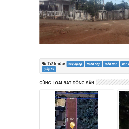
Từ khóa:
xây dựng
thích hợp
diện tích
liên 
giấy tờ
CÙNG LOẠI BẤT ĐỘNG SẢN