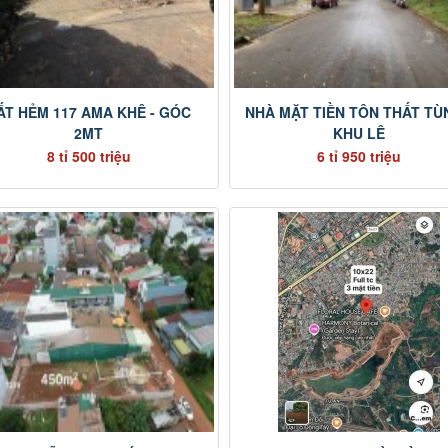
ẤT HẺM 117 AMA KHÊ - GÓC
NHÀ MẶT TIỀN TÔN THẤT TÙ
2MT
KHU LÊ
8 tỉ 500 triệu
6 tỉ 950 triệu