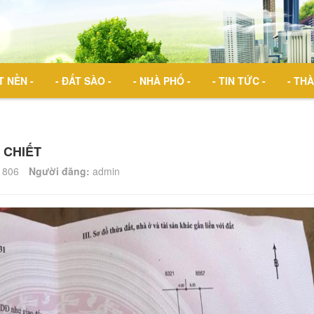
T NỀN -
- ĐẤT SÀO -
- NHÀ PHỐ -
- TIN TỨC -
- THÀ
 CHIẾT
806
Người đăng:
admin