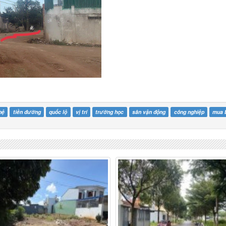
hệ
tiền đường
quốc lộ
vị trí
trường học
sân vận động
công nghiệp
mua 