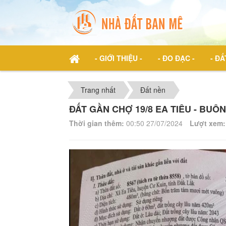
- GIỚI THIỆU -
- ĐO ĐẠC -
- ĐẤ
Trang nhất
Đất nền
ĐẤT GẦN CHỢ 19/8 EA TIÊU - BUÔN
Thời gian thêm:
00:50 27/07/2024
Lượt xem: