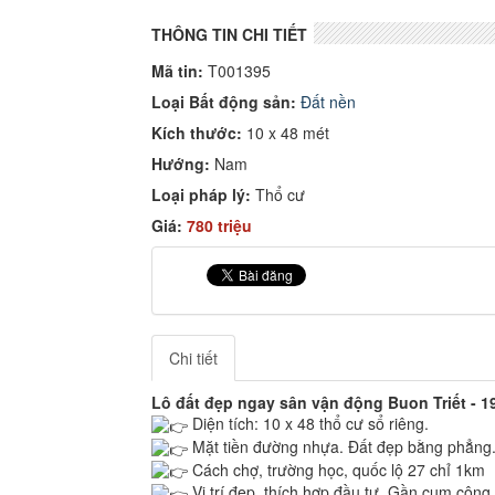
THÔNG TIN CHI TIẾT
Mã tin:
T001395
Loại Bất động sản:
Đất nền
Kích thước:
10 x 48 mét
Hướng:
Nam
Loại pháp lý:
Thổ cư
Giá:
780 triệu
Chi tiết
Lô đất đẹp ngay sân vận động Buon Triết - 19
Diện tích: 10 x 48 thổ cư sổ riêng.
Mặt tiền đường nhựa. Đất đẹp bằng phẳng
Cách chợ, trường học, quốc lộ 27 chỉ 1km
Vị trí đẹp, thích hợp đầu tư. Gần cụm công