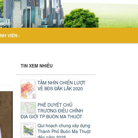
NH VIÊN -
TIN XEM NHIỀU
TẦM NHÌN CHIẾN LƯỢT
VỀ BĐS ĐĂK LĂK 2020
PHÊ DUYỆT CHỦ
TRƯƠNG ĐIỀU CHỈNH
ĐỊA GIỚI TP BUÔN MA THUỘT
Qui hoạch chung xây dựng
Thành Phố Buôn Ma Thuột
đến năm 2025