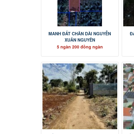
MANH ĐẤT CHÂN DÀI NGUYỄN
Đ
XUÂN NGUYÊN
5 ngàn 200 đồng ngàn