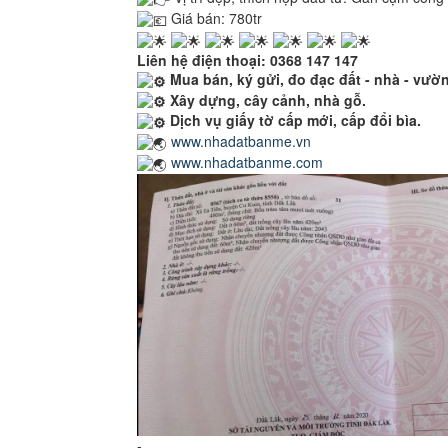
Giá bán: 780tr
Liên hệ điện thoại: 0368 147 147
Mua bán, ký gửi, đo đạc đất - nhà - vườn
Xây dựng, cây cảnh, nhà gỗ.
Dịch vụ giấy tờ cấp mới, cấp đổi bìa.
www.nhadatbanme.vn
www.nhadatbanme.com
-