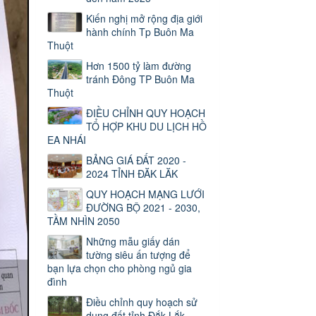
Kiến nghị mở rộng địa giới
hành chính Tp Buôn Ma
Thuột
Hơn 1500 tỷ làm đường
tránh Đông TP Buôn Ma
Thuột
ĐIỀU CHỈNH QUY HOẠCH
TỔ HỢP KHU DU LỊCH HỒ
EA NHÁI
BẢNG GIÁ ĐẤT 2020 -
2024 TỈNH ĐĂK LĂK
QUY HOẠCH MẠNG LƯỚI
ĐƯỜNG BỘ 2021 - 2030,
TẦM NHÌN 2050
Những mẫu giấy dán
tường siêu ấn tượng để
bạn lựa chọn cho phòng ngủ gia
đình
Điều chỉnh quy hoạch sử
dụng đất tỉnh Đắk Lắk