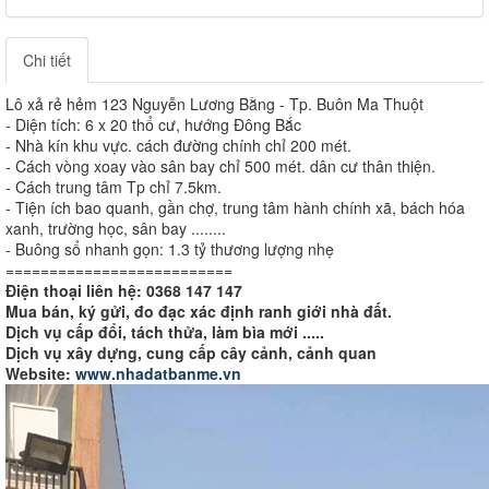
Chi tiết
Lô xả rẻ hẻm 123 Nguyễn Lương Bằng - Tp. Buôn Ma Thuột
- Diện tích: 6 x 20 thổ cư, hướng Đông Bắc
- Nhà kín khu vực. cách đường chính chỉ 200 mét.
- Cách vòng xoay vào sân bay chỉ 500 mét. dân cư thân thiện.
- Cách trung tâm Tp chỉ 7.5km.
- Tiện ích bao quanh, gần chợ, trung tâm hành chính xã, bách hóa
xanh, trường học, sân bay ........
- Buông sổ nhanh gọn: 1.3 tỷ thương lượng nhẹ
==========================
Điện thoại liên hệ: 0368 147 147
Mua bán, ký gửi, đo đạc xác định ranh giới nhà đất.
Dịch vụ cấp đổi, tách thửa, làm bìa mới .....
Dịch vụ xây dựng, cung cấp cây cảnh, cảnh quan
Website:
www.nhadatbanme.vn