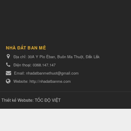
NHÀ ĐẤT BAN MÊ
Địa chỉ:
30A Y Plo Êban, Buôn Ma Thuột, Đắk Lắk
Điện thoại:
0368.147.147
Email:
nhadatbanmethuot@gmail.com
Website:
http://nhadatbanme.com
Thiết kế Website
:
TỐC ĐỘ VIỆT