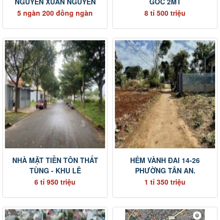
NGUYỄN XUÂN NGUYÊN
GÓC 2MT
5 ngàn 200 đồng ngàn
8 tỉ 500 triệu
NHÀ MẶT TIỀN TÔN THẤT
HẺM VÀNH ĐAI 14-26
TÙNG - KHU LÊ
PHƯỜNG TÂN AN.
6 tỉ 950 triệu
1 tỉ 350 triệu