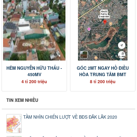
HẺM NGUYỄN HỮU THẤU -
GÓC 2MT NGAY HỒ ĐIỀU
450MV
HÒA TRUNG TÂM BMT
4 tỉ 200 triệu
8 tỉ 200 triệu
TIN XEM NHIỀU
TẦM NHÌN CHIẾN LƯỢT VỀ BĐS ĐĂK LĂK 2020