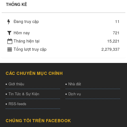
THỐNG KÊ
Đang truy cập
11
Hôm nay
721
Tháng hiện tại
15,221
Tổng lượt truy cập
2,279,337
CÁC CHUYÊN MỤC CHÍNH
Giới thiệu
Nhà đất
Tin Tức & Sự Kiện
Dịch vụ
RSS-feeds
CHÚNG TÔI TRÊN FACEBOOK