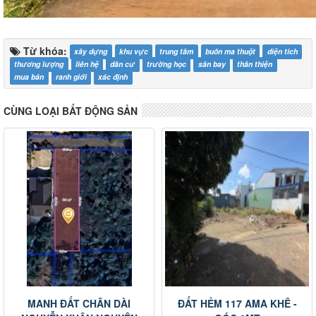
Từ khóa:
xây dựng
khu vực
trung tâm
buôn ma thuột
diện tích
thương lượng
liên hệ
dân cư
trường học
sân bay
thân thiện
mua bán
ranh giới
xác định
CÙNG LOẠI BẤT ĐỘNG SẢN
MANH ĐẤT CHÂN DÀI
ĐẤT HẺM 117 AMA KHÊ -