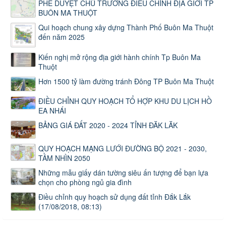
PHÊ DUYỆT CHỦ TRƯƠNG ĐIỀU CHỈNH ĐỊA GIỚI TP
BUÔN MA THUỘT
Qui hoạch chung xây dựng Thành Phố Buôn Ma Thuột
đến năm 2025
Kiến nghị mở rộng địa giới hành chính Tp Buôn Ma
Thuột
Hơn 1500 tỷ làm đường tránh Đông TP Buôn Ma Thuột
ĐIỀU CHỈNH QUY HOẠCH TỔ HỢP KHU DU LỊCH HỒ
EA NHÁI
BẢNG GIÁ ĐẤT 2020 - 2024 TỈNH ĐĂK LĂK
QUY HOẠCH MẠNG LƯỚI ĐƯỜNG BỘ 2021 - 2030,
TẦM NHÌN 2050
Những mẫu giấy dán tường siêu ấn tượng để bạn lựa
chọn cho phòng ngủ gia đình
Điều chỉnh quy hoạch sử dụng đất tỉnh Đắk Lắk
(17/08/2018, 08:13)