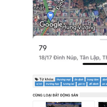
Từ khóa:
thương mại
ổn định
trung tâm
địn
vị trí
trường học
tương lai
giá trị
để dành
an 
CÙNG LOẠI BẤT ĐỘNG SẢN