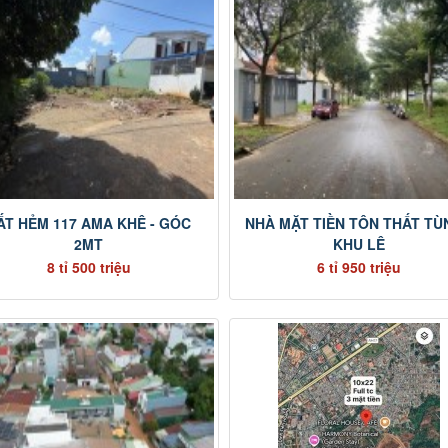
ẤT HẺM 117 AMA KHÊ - GÓC
NHÀ MẶT TIỀN TÔN THẤT TÙ
2MT
KHU LÊ
8 tỉ 500 triệu
6 tỉ 950 triệu