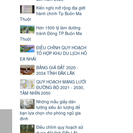
Kiến nghị mở rộng địa giới
hành chính Tp Buôn Ma
Thuột
Hơn 1500 tỷ làm đường
tránh Đông TP Buôn Ma
Thuột
ĐIỀU CHỈNH QUY HOẠCH
TỔ HỢP KHU DU LỊCH HỒ
EA NHÁI
BẢNG GIÁ ĐẤT 2020 -
2024 TỈNH ĐĂK LĂK
QUY HOẠCH MẠNG LƯỚI
ĐƯỜNG BỘ 2021 - 2030,
TẦM NHÌN 2050
Những mẫu giấy dán
tường siêu ấn tượng để
bạn lựa chọn cho phòng ngủ gia
đình
Điều chỉnh quy hoạch sử
dụng đất tỉnh Đắk Lắk