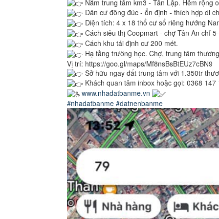
Nằm trung tâm km3 - Tân Lập. Hẻm rộng ot
Dân cư đông đúc - ổn định - thích hợp di ch
Diện tích: 4 x 18 thổ cư sổ riêng hướng Na
Cách siêu thị Coopmart - chợ Tân An chỉ 5
Cách khu tái định cư 200 mét.
Hạ tầng trường học. Chợ, trung tâm thương
Vị trí: https://goo.gl/maps/Mf8nsBsBtEUz7cBN9
Sở hữu ngay đất trung tâm với 1.350tr thư
Khách quan tâm inbox hoặc gọi: 0368 147 1
www.nhadatbanme.vn
#nhadatbanme
#datnenbanme