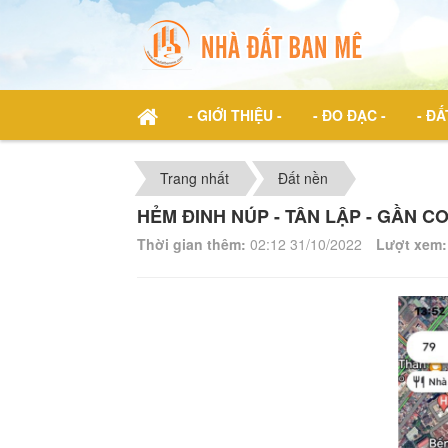
- GIỚI THIỆU -
- ĐO ĐẠC -
- ĐẤ
Trang nhất
Đất nền
HẺM ĐINH NÚP - TÂN LẬP - GẦN 
Thời gian thêm:
02:12 31/10/2022
Lượt xem: