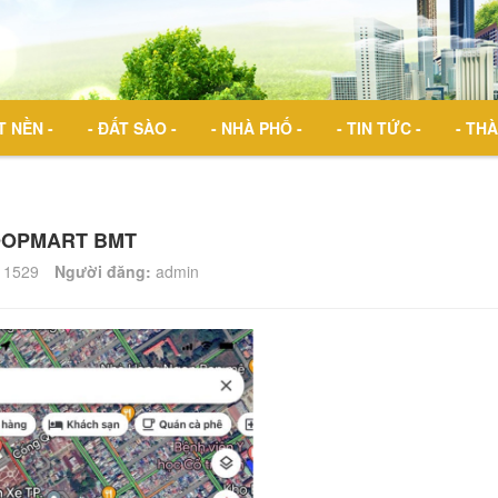
T NỀN -
- ĐẤT SÀO -
- NHÀ PHỐ -
- TIN TỨC -
- THÀ
COOPMART BMT
1529
Người đăng:
admin