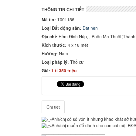
THÔNG TIN CHI TIẾT
Mã tin:
T001156
Loại Bất động sản:
Đất nền
Địa chỉ:
Hẻm Đinh Núp, , Buôn Ma Thuột(Thành C
Kích thước:
4 x 18 mét
Hướng:
Nam
Loại pháp lý:
Thổ cư
Giá:
1 tỉ 350 triệu
Chi tiết
Anh/chị có số vốn ít nhưng khao khát sở hữ
Anh/chị muốn để dành cho con cái một BĐS có
__________________________