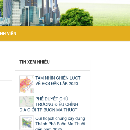
NH VIÊN -
TIN XEM NHIỀU
TẦM NHÌN CHIẾN LƯỢT
VỀ BĐS ĐĂK LĂK 2020
PHÊ DUYỆT CHỦ
TRƯƠNG ĐIỀU CHỈNH
ĐỊA GIỚI TP BUÔN MA THUỘT
Qui hoạch chung xây dựng
Thành Phố Buôn Ma Thuột
đến năm 2025