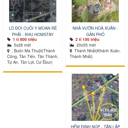
LÔ ĐÔI CUỐI Y MOAN RẼ
NHÀ VƯỜN HOÀ XUÂN -
PHẢI - KHU HOMSTAY
GẦN PHỐ
1 tỉ 800 triệu
2 tỉ 150 triệu
5x28 mét
20x55 mét
, Buôn Ma Thuột(Thành
Thành Nhất(Khánh Xuân,
Công, Tân Tiến, Tân Thành,
Thành Nhất)
Tự An, Tân Lợi, Cư Êbur)
HẺM ĐINH NÚP - TÂN LẬP