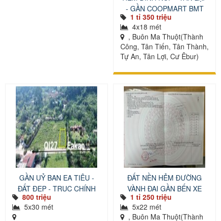
- GẦN COOPMART BMT
1 tỉ 350 triệu
4x18 mét
, Buôn Ma Thuột(Thành
Công, Tân Tiến, Tân Thành,
Tự An, Tân Lợi, Cư Êbur)
GẦN UỶ BAN EA TIÊU -
ĐẤT NỀN HẺM ĐƯỜNG
ĐẤT ĐẸP - TRỤC CHÍNH
VÀNH ĐAI GẦN BẾN XE
800 triệu
1 tỉ 250 triệu
PHÍA NAM
5x30 mét
5x22 mét
, Buôn Ma Thuột(Thành