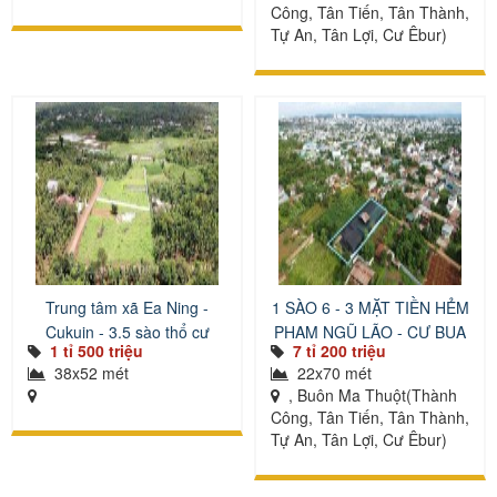
Công, Tân Tiến, Tân Thành,
Tự An, Tân Lợi, Cư Êbur)
Trung tâm xã Ea Ning -
1 SÀO 6 - 3 MẶT TIỀN HẺM
Cukuin - 3.5 sào thổ cư
PHẠM NGŨ LÃO - CƯ BUA
1 tỉ 500 triệu
7 tỉ 200 triệu
38x52 mét
22x70 mét
, Buôn Ma Thuột(Thành
Công, Tân Tiến, Tân Thành,
Tự An, Tân Lợi, Cư Êbur)