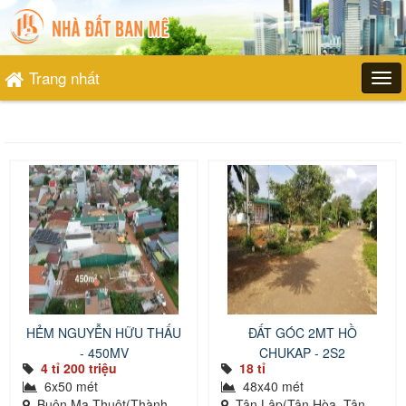
Trang nhất
HẺM NGUYỄN HỮU THẤU
ĐẤT GÓC 2MT HỒ
- 450MV
CHUKAP - 2S2
4 tỉ 200 triệu
18 tỉ
6x50 mét
48x40 mét
Buôn Ma Thuột(Thành
Tân Lập(Tân Hòa, Tân