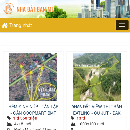
Trang nhất
HẺM ĐINH NÚP - TÂN LẬP
9HA6 ĐẤT VIÊW THỊ TRẤN
- GẦN COOPMART BMT
EATLING - CƯ JUT - ĐĂK
1 tỉ 350 triệu
13 tỉ
NÔNG
4x18 mét
1000x100 mét
, Buôn Ma Thuột(Thành