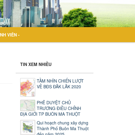
NH VIÊN -
TIN XEM NHIỀU
TẦM NHÌN CHIẾN LƯỢT
VỀ BĐS ĐĂK LĂK 2020
PHÊ DUYỆT CHỦ
TRƯƠNG ĐIỀU CHỈNH
ĐỊA GIỚI TP BUÔN MA THUỘT
Qui hoạch chung xây dựng
Thành Phố Buôn Ma Thuột
đến năm 2025