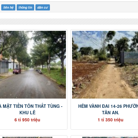
liên hệ
thông tin
dân cư
 MẶT TIỀN TÔN THẤT TÙNG -
HẺM VÀNH ĐAI 14-26 PHƯỜ
KHU LÊ
TÂN AN.
6 tỉ 950 triệu
1 tỉ 350 triệu