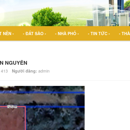
T NỀN -
- ĐẤT SÀO -
- NHÀ PHỐ -
- TIN TỨC -
- THÀ
ÂN NGUYÊN
413
Người đăng:
admin