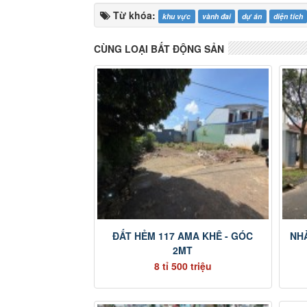
Từ khóa:
khu vực
vành đai
dự án
diện tích
CÙNG LOẠI BẤT ĐỘNG SẢN
ĐẤT HẺM 117 AMA KHÊ - GÓC
NHÀ
2MT
8 tỉ 500 triệu