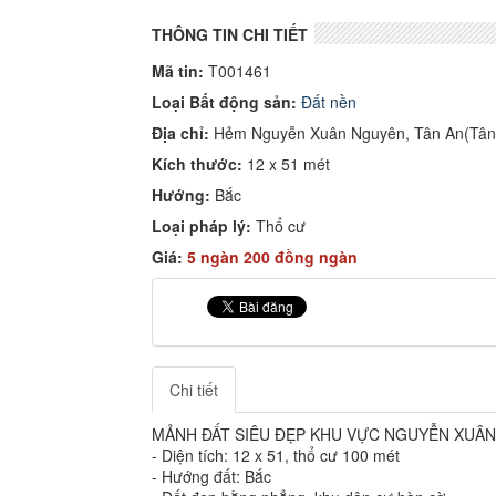
THÔNG TIN CHI TIẾT
Mã tin:
T001461
Loại Bất động sản:
Đất nền
Địa chỉ:
Hẻm Nguyễn Xuân Nguyên, Tân An(Tân 
Kích thước:
12 x 51 mét
Hướng:
Bắc
Loại pháp lý:
Thổ cư
Giá:
5 ngàn 200 đồng ngàn
Chi tiết
MẢNH ĐẤT SIÊU ĐẸP KHU VỰC NGUYỄN XUÂ
- Diện tích: 12 x 51, thổ cư 100 mét
- Hướng đất: Bắc