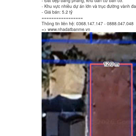
- Đất đẹp bằng phẳng, khu dân cư bàn cờ.
- Khu vực nhiều dự án lớn và trục đường vành đ
- Giá bán: 5.2 tỷ
=================
Thông tin liên hệ: 0368.147.147 - 0888.047.048
=> www.nhadatbanme.vn