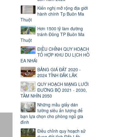
Kiến nghị mở rộng địa giới
hành chính Tp Buôn Ma
Thuột
Hơn 1500 tỷ làm đường
tránh Đông TP Buôn Ma
Thuột
ĐIỀU CHỈNH QUY HOẠCH
TỔ HỢP KHU DU LỊCH HỒ
EA NHÁI
BẢNG GIÁ ĐẤT 2020 -
2024 TỈNH ĐĂK LĂK
QUY HOẠCH MẠNG LƯỚI
ĐƯỜNG BỘ 2021 - 2030,
TẦM NHÌN 2050
Những mẫu giấy dán
tường siêu ấn tượng để
bạn lựa chọn cho phòng ngủ gia
đình
Điều chỉnh quy hoạch sử
dụng đất tỉnh Đắk Lắk