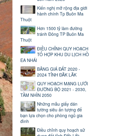
Kiến nghị mở rộng địa giới
hành chính Tp Buôn Ma
Thuột
Hơn 1500 tỷ làm đường
tránh Đông TP Buôn Ma
Thuột
ĐIỀU CHỈNH QUY HOẠCH
TỔ HỢP KHU DU LỊCH HỒ
EA NHÁI
BẢNG GIÁ ĐẤT 2020 -
2024 TỈNH ĐĂK LĂK
QUY HOẠCH MẠNG LƯỚI
ĐƯỜNG BỘ 2021 - 2030,
TẦM NHÌN 2050
Những mẫu giấy dán
tường siêu ấn tượng để
bạn lựa chọn cho phòng ngủ gia
đình
Điều chỉnh quy hoạch sử
dụng đất tỉnh Đắk Lắk