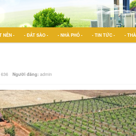
T NỀN -
- ĐẤT SÀO -
- NHÀ PHỐ -
- TIN TỨC -
- THÀ
636
Người đăng:
admin