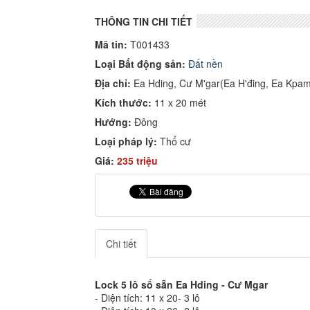
THÔNG TIN CHI TIẾT
Mã tin:
T001433
Loại Bất động sản:
Đất nền
Địa chỉ:
Ea Hding, Cư M'gar(Ea H'đing, Ea Kpam
Kích thước:
11 x 20 mét
Hướng:
Đông
Loại pháp lý:
Thổ cư
Giá:
235 triệu
Chi tiết
Lock 5 lô sổ sẵn Ea Hding - Cư Mgar
- Diện tích: 11 x 20- 3 lô