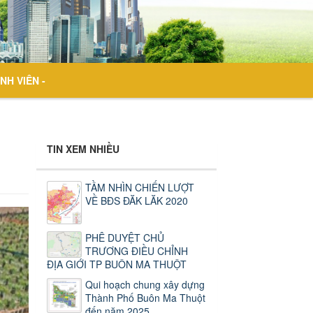
NH VIÊN -
TIN XEM NHIỀU
TẦM NHÌN CHIẾN LƯỢT
VỀ BĐS ĐĂK LĂK 2020
PHÊ DUYỆT CHỦ
TRƯƠNG ĐIỀU CHỈNH
ĐỊA GIỚI TP BUÔN MA THUỘT
Qui hoạch chung xây dựng
Thành Phố Buôn Ma Thuột
đến năm 2025