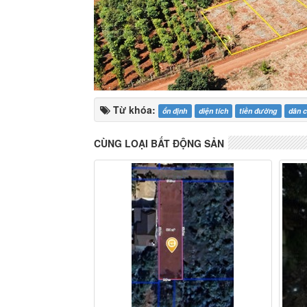
Từ khóa:
ổn định
diện tích
tiền đường
dân 
CÙNG LOẠI BẤT ĐỘNG SẢN