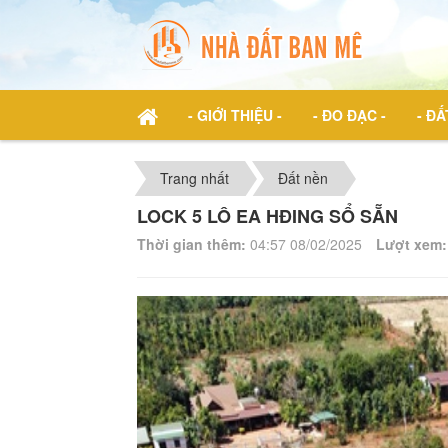
- GIỚI THIỆU -
- ĐO ĐẠC -
- ĐẤ
Trang nhất
Đất nền
LOCK 5 LÔ EA HĐING SỔ SẴN
Thời gian thêm:
04:57 08/02/2025
Lượt xem: