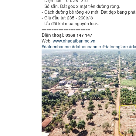
- Diện tích: 10 x 26- 2 lô
- Sổ sẵn. Đất góc 2 mặt tiền đường rộng.
- Cách đường bê tông 40 mét. Đất đẹp bằng phẳ
- Giá đầu tư: 235 - 260tr/lô
- Ưu đãi khi mua nguyên lock.
====================
Điện thoại: 0368 147 147
Web:
www.nhadatbanme.vn
#datnenbanme
#datnenbanme
#datnengiare
#da