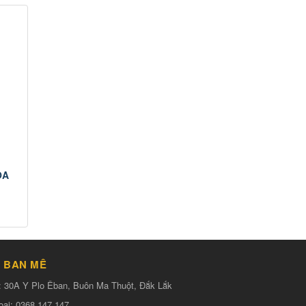
ÒA
 BAN MÊ
:
30A Y Plo Êban, Buôn Ma Thuột, Đắk Lắk
oại:
0368.147.147