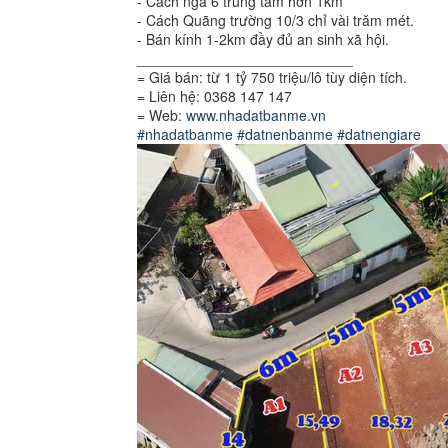
- Cách ngã 6 trung tâm hơn 1km
- Cách Quãng trường 10/3 chỉ vài trăm mét.
- Bán kính 1-2km đầy đủ an sinh xã hội.
___________________________
= Giá bán: từ 1 tỷ 750 triệu/lô tùy diện tích.
= Liên hệ: 0368 147 147
= Web:
www.nhadatbanme.vn
#nhadatbanme
#datnenbanme
#datnengiare