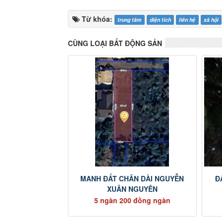
Từ khóa:
trung tâm
diện tích
liên hệ
xã hội
CÙNG LOẠI BẤT ĐỘNG SẢN
MANH ĐẤT CHÂN DÀI NGUYỄN
Đ
XUÂN NGUYÊN
5 ngàn 200 đồng ngàn