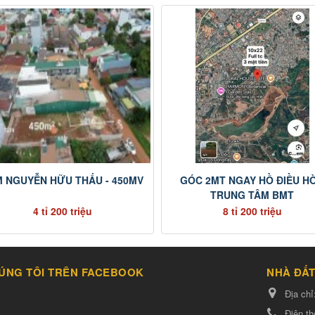
 NGUYỄN HỮU THẤU - 450MV
GÓC 2MT NGAY HỒ ĐIỀU H
TRUNG TÂM BMT
4 tỉ 200 triệu
8 tỉ 200 triệu
ÚNG TÔI TRÊN FACEBOOK
NHÀ ĐẤT
Địa chỉ
Điện th