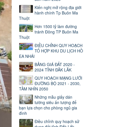
Kiến nghị mở rộng địa giới
hành chính Tp Buôn Ma
Thuột
Hơn 1500 tỷ làm đường
tránh Đông TP Buôn Ma
Thuột
ĐIỀU CHỈNH QUY HOẠCH
TỔ HỢP KHU DU LỊCH HỒ
EA NHÁI
BẢNG GIÁ ĐẤT 2020 -
2024 TỈNH ĐĂK LĂK
QUY HOẠCH MẠNG LƯỚI
ĐƯỜNG BỘ 2021 - 2030,
TẦM NHÌN 2050
Những mẫu giấy dán
tường siêu ấn tượng để
bạn lựa chọn cho phòng ngủ gia
đình
Điều chỉnh quy hoạch sử
dụng đất tỉnh Đắk Lắk