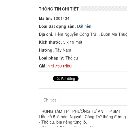
THÔNG TIN CHI TIẾT
Mã tin:
T001434
Loại Bất động sản:
Đất nền
Địa chỉ:
Hẻm Nguyễn Công Trứ, , Buôn Ma Thuột(
Kích thước:
5 x 19 mét
Hướng:
Tây Nam
Loại pháp lý:
Thổ cư
Giá:
1 tỉ 750 triệu
Chi tiết
TRUNG TÂM TP - PHƯỜNG TỰ AN - TP.BMT
Liền kề 5 lô hẻm Nguyễn Công Trứ thông đường
- Thổ cư, bìa riêng từng lô.