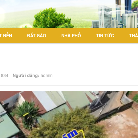
T NỀN -
- ĐẤT SÀO -
- NHÀ PHỐ -
- TIN TỨC -
- THÀ
834
Người đăng:
admin