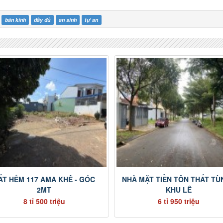
bán kính
đầy đủ
an sinh
tự an
ẤT HẺM 117 AMA KHÊ - GÓC
NHÀ MẶT TIỀN TÔN THẤT TÙ
2MT
KHU LÊ
8 tỉ 500 triệu
6 tỉ 950 triệu