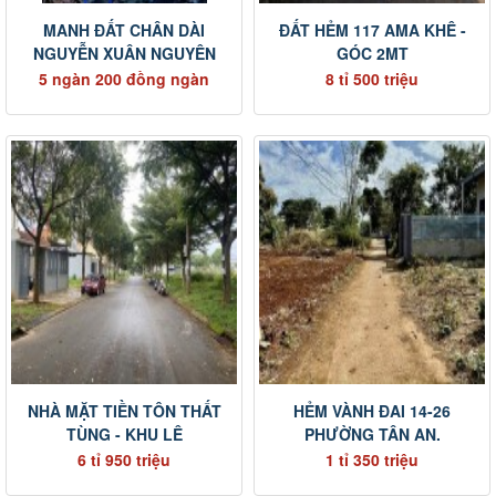
MANH ĐẤT CHÂN DÀI
ĐẤT HẺM 117 AMA KHÊ -
NGUYỄN XUÂN NGUYÊN
GÓC 2MT
5 ngàn 200 đồng ngàn
8 tỉ 500 triệu
NHÀ MẶT TIỀN TÔN THẤT
HẺM VÀNH ĐAI 14-26
TÙNG - KHU LÊ
PHƯỜNG TÂN AN.
6 tỉ 950 triệu
1 tỉ 350 triệu