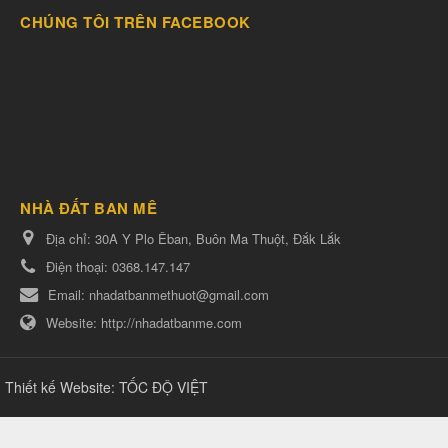
CHÚNG TÔI TRÊN FACEBOOK
NHÀ ĐẤT BAN MÊ
Địa chỉ:
30A Y Plo Êban, Buôn Ma Thuột, Đắk Lắk
Điện thoại:
0368.147.147
Email:
nhadatbanmethuot@gmail.com
Website:
http://nhadatbanme.com
Thiết kế Website
:
TỐC ĐỘ VIỆT