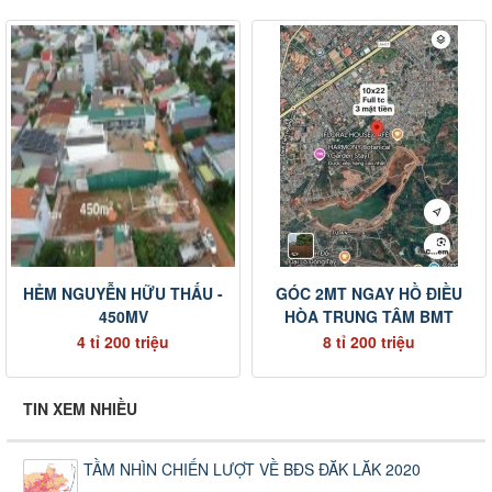
HẺM NGUYỄN HỮU THẤU -
GÓC 2MT NGAY HỒ ĐIỀU
450MV
HÒA TRUNG TÂM BMT
4 tỉ 200 triệu
8 tỉ 200 triệu
TIN XEM NHIỀU
TẦM NHÌN CHIẾN LƯỢT VỀ BĐS ĐĂK LĂK 2020