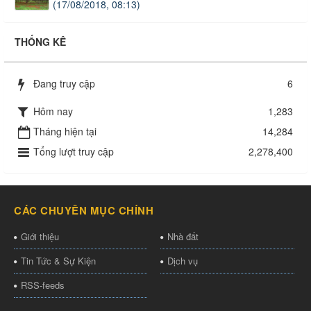
(17/08/2018, 08:13)
THỐNG KÊ
Đang truy cập
6
Hôm nay
1,283
Tháng hiện tại
14,284
Tổng lượt truy cập
2,278,400
CÁC CHUYÊN MỤC CHÍNH
Giới thiệu
Nhà đất
Tin Tức & Sự Kiện
Dịch vụ
RSS-feeds