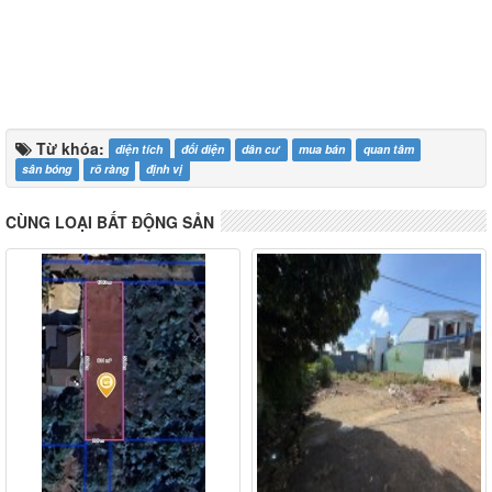
Từ khóa:
diện tích
đối diện
dân cư
mua bán
quan tâm
sân bóng
rõ ràng
định vị
CÙNG LOẠI BẤT ĐỘNG SẢN