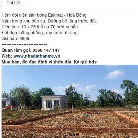
Chi tiết
Hẻm đối diện sân bóng Eakmat - Hoà Đông
Nằm trong khu dân cư. Đường bê tông trước đất.
Diện tích: 10 x 25 thổ cư 70 hướng bắc.
Đất đẹp, bằng phẳng, xây ranh rõ ràng.
Giá bán: 980tr
==================•
Quan tâm gọi: 0368 147 147
Web:
www.nhadatbanme.vn
Mua bán, đo đạc định vị thửa đất. Ký gửi bđs