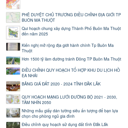
PHÊ DUYỆT CHỦ TRƯƠNG ĐIỀU CHỈNH ĐỊA GIỚI TP
BUÔN MA THUỘT
Qui hoạch chung xây dựng Thành Phố Buôn Ma Thuột
đến năm 2025
Kiến nghị mở rộng địa giới hành chính Tp Buôn Ma
Thuột
Hơn 1500 tỷ làm đường tránh Đông TP Buôn Ma Thuột
ĐIỀU CHỈNH QUY HOẠCH TỔ HỢP KHU DU LỊCH HỒ
EA NHÁI
BẢNG GIÁ ĐẤT 2020 - 2024 TỈNH ĐĂK LĂK
QUY HOẠCH MẠNG LƯỚI ĐƯỜNG BỘ 2021 - 2030,
TẦM NHÌN 2050
Những mẫu giấy dán tường siêu ấn tượng để bạn lựa
chọn cho phòng ngủ gia đình
Điều chỉnh quy hoạch sử dụng đất tỉnh Đắk Lắk