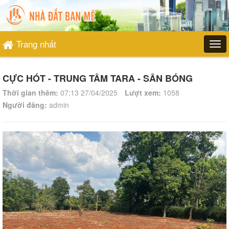
Trang nhất
CỰC HÓT - TRUNG TÂM TARA - SÂN BÓNG
Thời gian thêm:
07:13 27/04/2025
Lượt xem:
1058
Người đăng:
admin