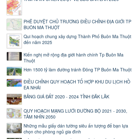
PHÊ DUYỆT CHỦ TRƯƠNG ĐIỀU CHỈNH ĐỊA GIỚI TP
BUÔN MA THUỘT
Qui hoạch chung xây dựng Thành Phố Buôn Ma Thuột
đến năm 2025
Kiến nghị mở rộng địa giới hành chính Tp Buôn Ma
Thuột
Hơn 1500 tỷ làm đường tránh Đông TP Buôn Ma Thuột
ĐIỀU CHỈNH QUY HOẠCH TỔ HỢP KHU DU LỊCH HỒ
EA NHÁI
BẢNG GIÁ ĐẤT 2020 - 2024 TỈNH ĐĂK LĂK
QUY HOẠCH MẠNG LƯỚI ĐƯỜNG BỘ 2021 - 2030,
TẦM NHÌN 2050
Những mẫu giấy dán tường siêu ấn tượng để bạn lựa
chọn cho phòng ngủ gia đình