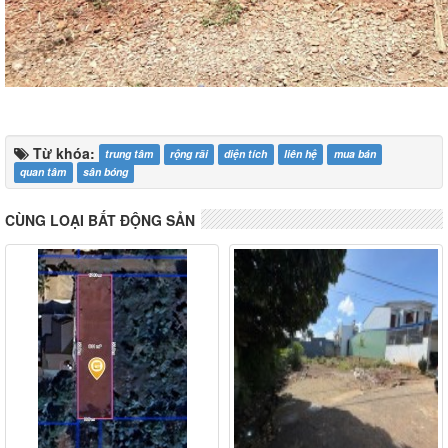
Từ khóa:
trung tâm
rộng rãi
diện tích
liên hệ
mua bán
quan tâm
sân bóng
CÙNG LOẠI BẤT ĐỘNG SẢN