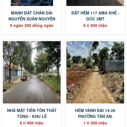
MANH ĐẤT CHÂN DÀI
ĐẤT HẺM 117 AMA KHÊ -
NGUYỄN XUÂN NGUYÊN
GÓC 2MT
5 ngàn 200 đồng ngàn
8 tỉ 500 triệu
NHÀ MẶT TIỀN TÔN THẤT
HẺM VÀNH ĐAI 14-26
TÙNG - KHU LÊ
PHƯỜNG TÂN AN.
6 tỉ 950 triệu
1 tỉ 350 triệu