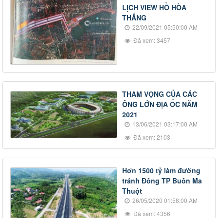
LỊCH VIEW HỒ HÒA
THẮNG
22/09/2021 05:50:00 AM
Đã xem: 3457
THAM VỌNG CỦA CÁC
ÔNG LỚN ĐỊA ỐC NĂM
2021
13/06/2021 03:17:00 AM
Đã xem: 2103
Hơn 1500 tỷ làm đường
tránh Đông TP Buôn Ma
Thuột
26/05/2020 01:58:00 AM
Đã xem: 4356