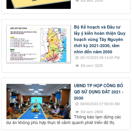
Đã xem: 2000
Bộ Kế hoạch và Đầu tư
lấy ý kiến hoàn thiện Quy
hoạch vùng Tây Nguyên
thời kỳ 2021-2030, tầm
nhìn đến năm 2050
28/10/2023 09:14:00 PM
Đã xem: 3220
UBND TP HỌP CÔNG BỐ
QĐ SỬ DỤNG ĐẤT 2021 -
2030
08/06/2023 07:59:00 AM
Đã xem: 2806
Thông báo tạm dừng các
dự án không phù hợp thực tế cảnh quanh phát triển đô thị.