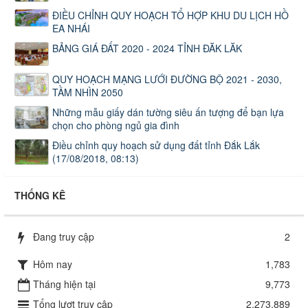
ĐIỀU CHỈNH QUY HOẠCH TỔ HỢP KHU DU LỊCH HỒ
EA NHÁI
BẢNG GIÁ ĐẤT 2020 - 2024 TỈNH ĐĂK LĂK
QUY HOẠCH MẠNG LƯỚI ĐƯỜNG BỘ 2021 - 2030,
TẦM NHÌN 2050
Những mẫu giấy dán tường siêu ấn tượng để bạn lựa
chọn cho phòng ngủ gia đình
Điều chỉnh quy hoạch sử dụng đất tỉnh Đắk Lắk
(17/08/2018, 08:13)
THỐNG KÊ
Đang truy cập
2
Hôm nay
1,783
Tháng hiện tại
9,773
Tổng lượt truy cập
2,273,889