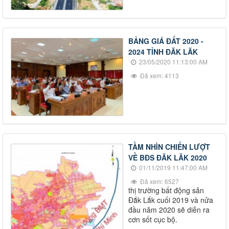
BẢNG GIÁ ĐẤT 2020 -
2024 TỈNH ĐĂK LĂK
23/05/2020 11:13:00 AM
Đã xem: 4113
TẦM NHÌN CHIẾN LƯỢT
VỀ BĐS ĐĂK LĂK 2020
01/11/2019 11:47:00 AM
Đã xem: 6527
thị trường bất động sản
Đắk Lắk cuối 2019 và nửa
đầu năm 2020 sẽ diễn ra
cơn sốt cục bộ.