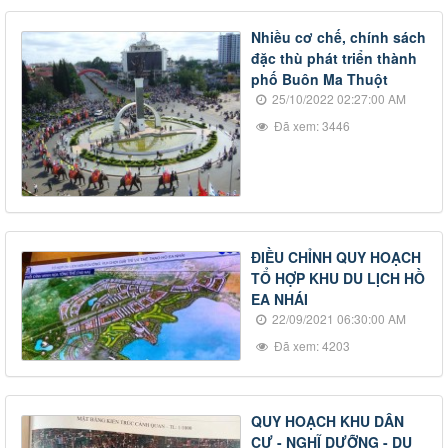
Nhiều cơ chế, chính sách
đặc thù phát triển thành
phố Buôn Ma Thuột
25/10/2022 02:27:00 AM
Đã xem: 3446
ĐIỀU CHỈNH QUY HOẠCH
TỔ HỢP KHU DU LỊCH HỒ
EA NHÁI
22/09/2021 06:30:00 AM
Đã xem: 4203
QUY HOẠCH KHU DÂN
CƯ - NGHĨ DƯỠNG - DU