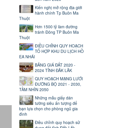
Kiến nghị mở rộng địa giới
hành chính Tp Buôn Ma
Thuột
Hơn 1500 tỷ làm đường
tránh Đông TP Buôn Ma
Thuột
ĐIỀU CHỈNH QUY HOẠCH
TỔ HỢP KHU DU LỊCH HỒ
EA NHÁI
BẢNG GIÁ ĐẤT 2020 -
2024 TỈNH ĐĂK LĂK
QUY HOẠCH MẠNG LƯỚI
ĐƯỜNG BỘ 2021 - 2030,
TẦM NHÌN 2050
Những mẫu giấy dán
tường siêu ấn tượng để
bạn lựa chọn cho phòng ngủ gia
đình
Điều chỉnh quy hoạch sử
dụng đất tỉnh Đắk Lắk