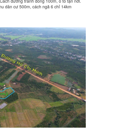
Cách đường tránh đông 100m, ô tô tận nơi.
khu dân cư 500m, cách ngã 6 chỉ 14km