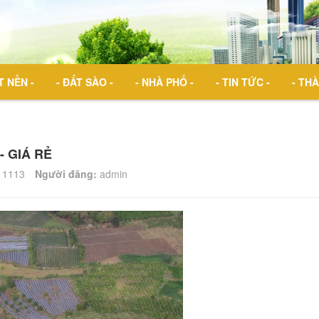
T NỀN -
- ĐẤT SÀO -
- NHÀ PHỐ -
- TIN TỨC -
- THÀ
- GIÁ RẺ
1113
Người đăng:
admin