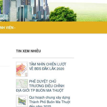
NH VIÊN -
TIN XEM NHIỀU
TẦM NHÌN CHIẾN LƯỢT
VỀ BĐS ĐĂK LĂK 2020
PHÊ DUYỆT CHỦ
TRƯƠNG ĐIỀU CHỈNH
ĐỊA GIỚI TP BUÔN MA THUỘT
Qui hoạch chung xây dựng
Thành Phố Buôn Ma Thuột
đến năm 2025