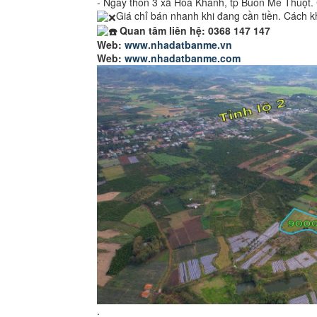
- Ngay thôn 3 xã Hoà Khánh, tp Buôn Mê Thuột. 
Giá chỉ bán nhanh khi đang cần tiền. Cách 
Quan tâm liên hệ: 0368 147 147
Web:
www.nhadatbanme.vn
Web:
www.nhadatbanme.com
.