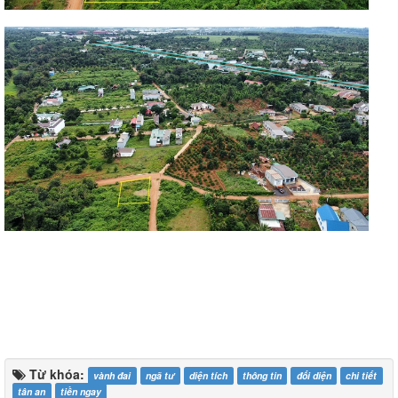
Từ khóa:
vành đai
ngã tư
diện tích
thông tin
đối diện
chi tiết
tân an
tiền ngay