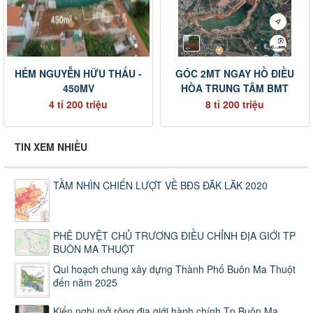
HẺM NGUYỄN HỮU THẤU -
GÓC 2MT NGAY HỒ ĐIỀU
450MV
HÒA TRUNG TÂM BMT
4 tỉ 200 triệu
8 tỉ 200 triệu
TIN XEM NHIỀU
TẦM NHÌN CHIẾN LƯỢT VỀ BĐS ĐĂK LĂK 2020
PHÊ DUYỆT CHỦ TRƯƠNG ĐIỀU CHỈNH ĐỊA GIỚI TP
BUÔN MA THUỘT
Qui hoạch chung xây dựng Thành Phố Buôn Ma Thuột
đến năm 2025
Kiến nghị mở rộng địa giới hành chính Tp Buôn Ma