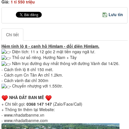
Giá:
1 tỉ 550 triệu
Lưu tin
Chi tiết
Hẻm tỉnh lộ 8 - cạnh hồ Himlam - đối diện Himlam.
Diện tích: 11 x 12 góc 2 mặt tiền ngay ngã tư.
Thổ cư sổ riêng. Hướng Nam + Tây
Nằm trục đường duy nhất thông với đường Vành đai 14/26.
- Cách tỉnh lộ 8 chỉ 150 mét.
- Cách cụm Cn Tân An chỉ 1.2km.
- Cách vành đai chỉ 300m
Chuyển nhượng với 1.550tr.
NHÀ ĐẤT BAN MÊ
+ Chi tiết gọi:
0368 147 147
(Zalo/Face/Call)
+ Thông tin thêm tại Website:
- www.nhadatbanme.vn
- www.nhadatbanme.com