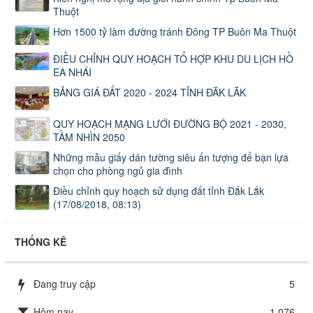
Thuột
Hơn 1500 tỷ làm đường tránh Đông TP Buôn Ma Thuột
ĐIỀU CHỈNH QUY HOẠCH TỔ HỢP KHU DU LỊCH HỒ
EA NHÁI
BẢNG GIÁ ĐẤT 2020 - 2024 TỈNH ĐĂK LĂK
QUY HOẠCH MẠNG LƯỚI ĐƯỜNG BỘ 2021 - 2030,
TẦM NHÌN 2050
Những mẫu giấy dán tường siêu ấn tượng để bạn lựa
chọn cho phòng ngủ gia đình
Điều chỉnh quy hoạch sử dụng đất tỉnh Đắk Lắk
(17/08/2018, 08:13)
THỐNG KÊ
Đang truy cập
5
Hôm nay
1,076