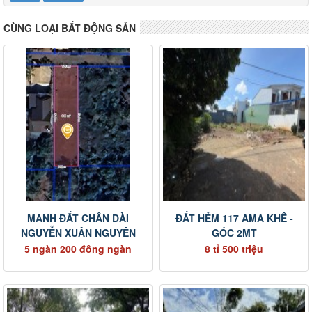
CÙNG LOẠI BẤT ĐỘNG SẢN
MANH ĐẤT CHÂN DÀI
ĐẤT HẺM 117 AMA KHÊ -
NGUYỄN XUÂN NGUYÊN
GÓC 2MT
5 ngàn 200 đồng ngàn
8 tỉ 500 triệu