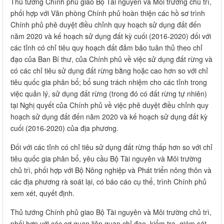
Thủ tướng Chính phủ giao Bộ Tài nguyên và Môi trường chủ trì,
phối hợp với Văn phòng Chính phủ hoàn thiện các hồ sơ trình
Chính phủ phê duyệt điều chỉnh quy hoạch sử dụng đất đến
năm 2020 và kế hoạch sử dụng đất kỳ cuối (2016-2020) đối với
các tỉnh có chỉ tiêu quy hoạch đất đảm bảo tuân thủ theo chỉ
đạo của Ban Bí thư, của Chính phủ về việc sử dụng đất rừng và
có các chỉ tiêu sử dụng đất rừng bằng hoặc cao hơn so với chỉ
tiêu quốc gia phân bổ; bổ sung trách nhiệm cho các tỉnh trong
việc quản lý, sử dụng đất rừng (trong đó có đất rừng tự nhiên)
tại Nghị quyết của Chính phủ về việc phê duyệt điều chỉnh quy
hoạch sử dụng đất đến năm 2020 và kế hoạch sử dụng đất kỳ
cuối (2016-2020) của địa phương.
Đối với các tỉnh có chỉ tiêu sử dụng đất rừng thấp hơn so với chỉ
tiêu quốc gia phân bổ, yêu cầu Bộ Tài nguyên và Môi trường
chủ trì, phối hợp với Bộ Nông nghiệp và Phát triển nông thôn và
các địa phương rà soát lại, có báo cáo cụ thể, trình Chính phủ
xem xét, quyết định.
Thủ tướng Chính phủ giao Bộ Tài nguyên và Môi trường chủ trì,
phối hợp với các cơ quan liên quan chỉ đạo, kiểm tra, giám sát