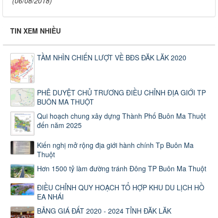
(06/08/2018)
TIN XEM NHIỀU
TẦM NHÌN CHIẾN LƯỢT VỀ BĐS ĐĂK LĂK 2020
PHÊ DUYỆT CHỦ TRƯƠNG ĐIỀU CHỈNH ĐỊA GIỚI TP
BUÔN MA THUỘT
Qui hoạch chung xây dựng Thành Phố Buôn Ma Thuột
đến năm 2025
Kiến nghị mở rộng địa giới hành chính Tp Buôn Ma
Thuột
Hơn 1500 tỷ làm đường tránh Đông TP Buôn Ma Thuột
ĐIỀU CHỈNH QUY HOẠCH TỔ HỢP KHU DU LỊCH HỒ
EA NHÁI
BẢNG GIÁ ĐẤT 2020 - 2024 TỈNH ĐĂK LĂK