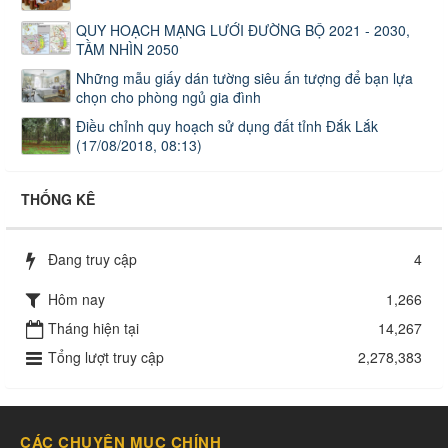
QUY HOẠCH MẠNG LƯỚI ĐƯỜNG BỘ 2021 - 2030,
TẦM NHÌN 2050
Những mẫu giấy dán tường siêu ấn tượng để bạn lựa
chọn cho phòng ngủ gia đình
Điều chỉnh quy hoạch sử dụng đất tỉnh Đắk Lắk
(17/08/2018, 08:13)
THỐNG KÊ
Đang truy cập
4
Hôm nay
1,266
Tháng hiện tại
14,267
Tổng lượt truy cập
2,278,383
CÁC CHUYÊN MỤC CHÍNH