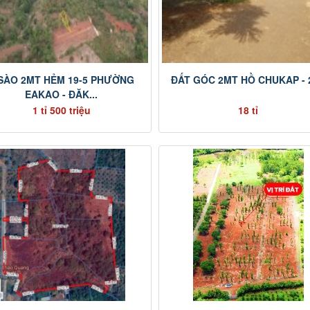
 SÀO 2MT HẺM 19-5 PHƯỜNG
ĐẤT GÓC 2MT HỒ CHUKAP - 
EAKAO - ĐĂK...
1 tỉ 500 triệu
18 tỉ