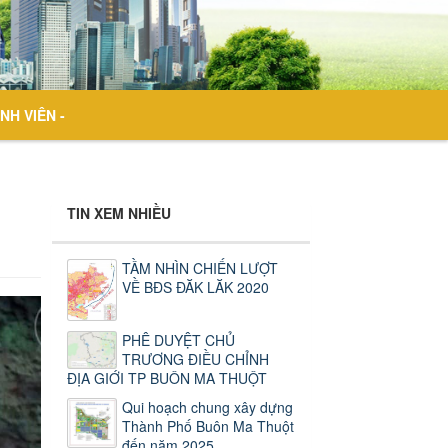
NH VIÊN -
TIN XEM NHIỀU
TẦM NHÌN CHIẾN LƯỢT
VỀ BĐS ĐĂK LĂK 2020
PHÊ DUYỆT CHỦ
TRƯƠNG ĐIỀU CHỈNH
ĐỊA GIỚI TP BUÔN MA THUỘT
Qui hoạch chung xây dựng
Thành Phố Buôn Ma Thuột
đến năm 2025