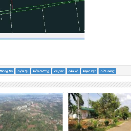
thông tin
hiện tại
tiền đường
cà phê
bảo vệ
thực vật
cửa hàng