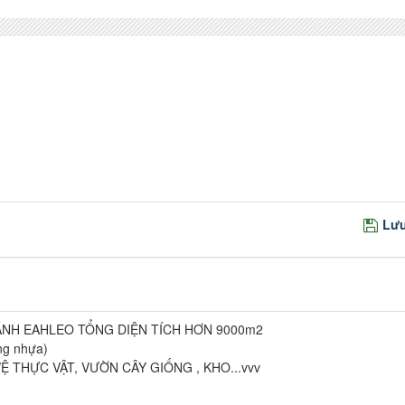
Lưu
ÁNH EAHLEO TỔNG DIỆN TÍCH HƠN 9000m2
g nhựa)
THỰC VẬT, VƯỜN CÂY GIỐNG , KHO...vvv