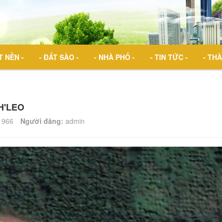
T NỀN -
- ĐẤT SÀO -
- NHÀ PHỐ -
- TIN TỨC -
- THÀ
H'LEO
966
Người đăng:
admin