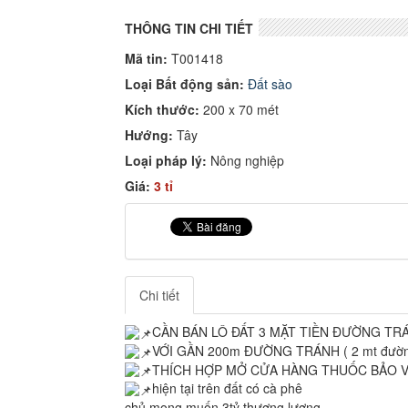
THÔNG TIN CHI TIẾT
Mã tin:
T001418
Loại Bất động sản:
Đất sào
Kích thước:
200 x 70 mét
Hướng:
Tây
Loại pháp lý:
Nông nghiệp
Giá:
3 tỉ
Chi tiết
CẦN BÁN LÔ ĐẤT 3 MẶT TIỀN ĐƯỜNG TR
VỚI GẦN 200m ĐƯỜNG TRÁNH ( 2 mt đườn
THÍCH HỢP MỞ CỬA HÀNG THUỐC BẢO VỆ 
hiện tại trên đất có cà phê
chủ mong muốn 3tỷ thương lượng.