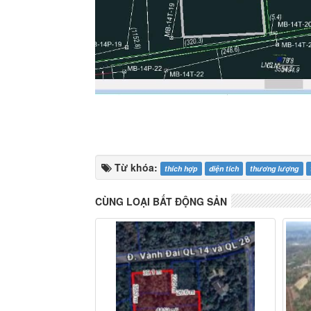
Từ khóa:
thích hợp
diện tích
thương lượng
CÙNG LOẠI BẤT ĐỘNG SẢN