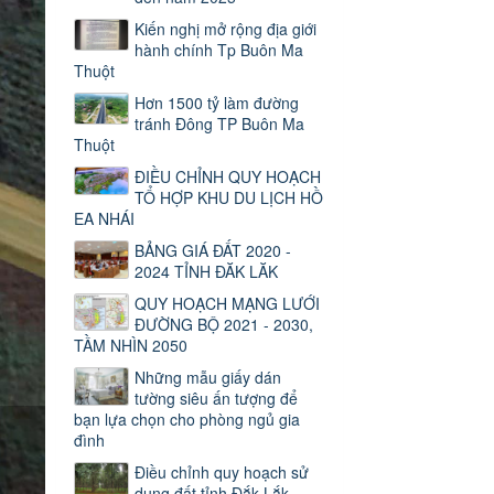
Kiến nghị mở rộng địa giới
hành chính Tp Buôn Ma
Thuột
Hơn 1500 tỷ làm đường
tránh Đông TP Buôn Ma
Thuột
ĐIỀU CHỈNH QUY HOẠCH
TỔ HỢP KHU DU LỊCH HỒ
EA NHÁI
BẢNG GIÁ ĐẤT 2020 -
2024 TỈNH ĐĂK LĂK
QUY HOẠCH MẠNG LƯỚI
ĐƯỜNG BỘ 2021 - 2030,
TẦM NHÌN 2050
Những mẫu giấy dán
tường siêu ấn tượng để
bạn lựa chọn cho phòng ngủ gia
đình
Điều chỉnh quy hoạch sử
dụng đất tỉnh Đắk Lắk