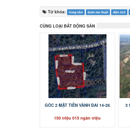
Từ khóa:
trung tâm
buôn ma thuột
diện tích
CÙNG LOẠI BẤT ĐỘNG SẢN
GÓC 2 MẶT TIỀN VÀNH ĐAI 14-26
3
150 triệu 015 ngàn triệu