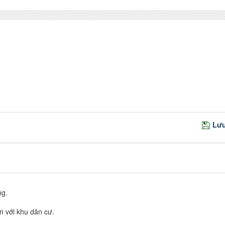
Lưu
ng.
cận với khu dân cư.