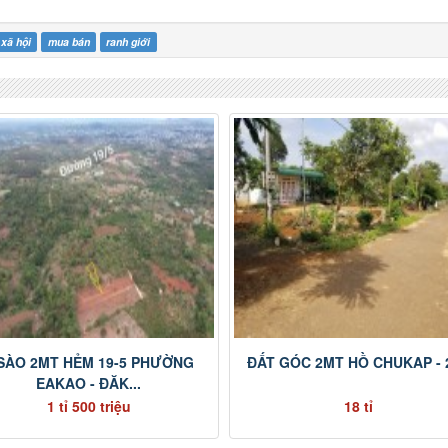
xã hội
mua bán
ranh giới
 SÀO 2MT HẺM 19-5 PHƯỜNG
ĐẤT GÓC 2MT HỒ CHUKAP - 
EAKAO - ĐĂK...
1 tỉ 500 triệu
18 tỉ