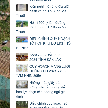
Kiến nghị mở rộng địa giới
hành chính Tp Buôn Ma
Thuột
Hơn 1500 tỷ làm đường
tránh Đông TP Buôn Ma
Thuột
ĐIỀU CHỈNH QUY HOẠCH
TỔ HỢP KHU DU LỊCH HỒ
EA NHÁI
BẢNG GIÁ ĐẤT 2020 -
2024 TỈNH ĐĂK LĂK
QUY HOẠCH MẠNG LƯỚI
ĐƯỜNG BỘ 2021 - 2030,
TẦM NHÌN 2050
Những mẫu giấy dán
tường siêu ấn tượng để
bạn lựa chọn cho phòng ngủ gia
đình
Điều chỉnh quy hoạch sử
dụng đất tỉnh Đắk Lắk