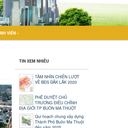
NH VIÊN -
TIN XEM NHIỀU
TẦM NHÌN CHIẾN LƯỢT
VỀ BĐS ĐĂK LĂK 2020
PHÊ DUYỆT CHỦ
TRƯƠNG ĐIỀU CHỈNH
ĐỊA GIỚI TP BUÔN MA THUỘT
Qui hoạch chung xây dựng
Thành Phố Buôn Ma Thuột
đến năm 2025