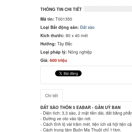
THÔNG TIN CHI TIẾT
Mã tin:
T001350
Loại Bất động sản:
Đất sào
Kích thước:
80 x 40 mét
Hướng:
Tây Bắc
Loại pháp lý:
Nông nghiệp
Giá:
600 triệu
Chi tiết
ĐẤT SÀO THÔN 5 EABAR - GẦN UỶ BAN
- Diện tích: 3,3 sào, 2 mặt tiền dài, đất bằng phẳ
- Đường xe oto vào tận nơi.
- Cách tỉnh lộ vài trăm mét. tiện ích xã hội tiện 
- Cách trung tâm Buôn Ma Thuột chỉ 11km.