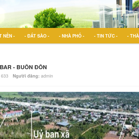
T NỀN -
- ĐẤT SÀO -
- NHÀ PHỐ -
- TIN TỨC -
- THÀ
ABAR - BUÔN ĐÔN
633
Người đăng:
admin