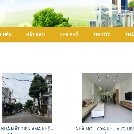
T NỀN -
- ĐẤT SÀO -
- NHÀ PHỐ -
- TIN TỨC -
- THÀ
NHÀ MẶT TIỀN AMA KHÊ -
NHÀ MỚI 100% KHU VỰC UB