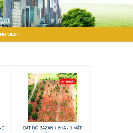
NH VIÊN -
ND
ĐẤT ĐỎ BAZAN 1.8HA - 3 MẶT