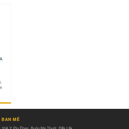
EA
,
ân
 BAN MÊ
:
30A Y Plo Êban, Buôn Ma Thuột, Đắk Lắk