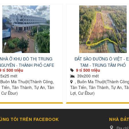
NHÀ Ở KHU ĐÔ THỊ TRUNG
ĐẤT SÀO ĐƯỜNG Ô VIỆT - 
NGUYÊN - THÀNH PHỐ CAFE
TAM - TRUNG TÂM PHỐ
9 tỉ 500 triệu
9 tỉ 500 triệu
5x25 mét
39x200 mét
 Buôn Ma Thuột(Thành Công,
, Buôn Ma Thuột(Thành Công
 Tiến, Tân Thành, Tự An, Tân
Tân Tiến, Tân Thành, Tự An, T
, Cư Êbur)
Lợi, Cư Êbur)
ÚNG TÔI TRÊN FACEBOOK
NHÀ ĐẤT
Địa chỉ