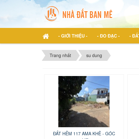
- GIỚI THIỆU -
- ĐO ĐẠC -
- ĐẤ
Trang nhất
su dung
ĐẤT HẺM 117 AMA KHÊ - GÓC