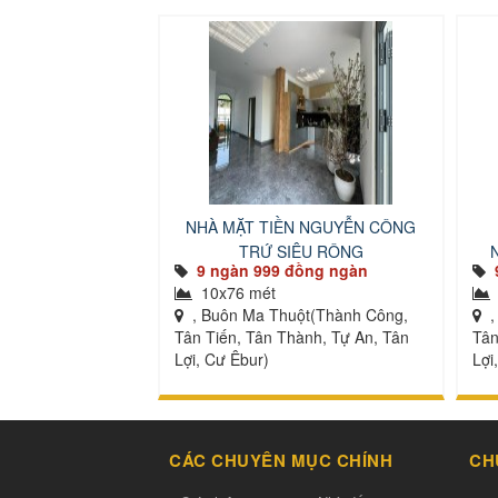
NHÀ MẶT TIỀN NGUYỄN CÔNG
TRỨ SIÊU RỘNG
9 ngàn 999 đồng ngàn
10x76 mét
, Buôn Ma Thuột(Thành Công,
,
Tân Tiến, Tân Thành, Tự An, Tân
Tân
Lợi, Cư Êbur)
Lợi
CÁC CHUYÊN MỤC CHÍNH
CH