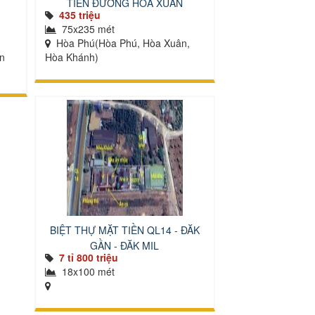
TIỀN ĐƯỜNG HÒA XUÂN
435 triệu
75x235 mét
Hòa Phú(Hòa Phú, Hòa Xuân,
ân
Hòa Khánh)
BIỆT THỰ MẶT TIỀN QL14 - ĐĂK
GẦN - ĐĂK MIL
7 tỉ 800 triệu
18x100 mét