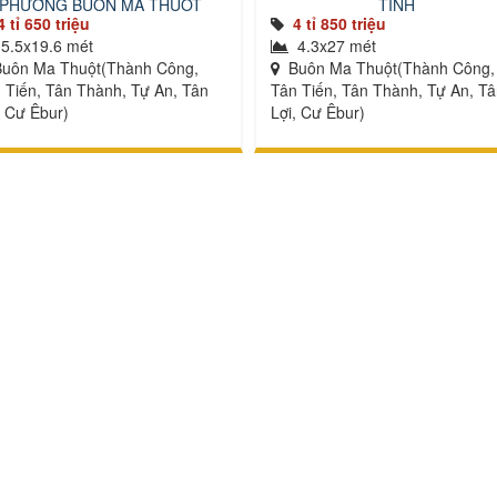
PHƯỜNG BUÔN MA THUỘT
TỈNH
4 tỉ 650 triệu
4 tỉ 850 triệu
5.5x19.6 mét
4.3x27 mét
uôn Ma Thuột(Thành Công,
Buôn Ma Thuột(Thành Công,
 Tiến, Tân Thành, Tự An, Tân
Tân Tiến, Tân Thành, Tự An, T
, Cư Êbur)
Lợi, Cư Êbur)