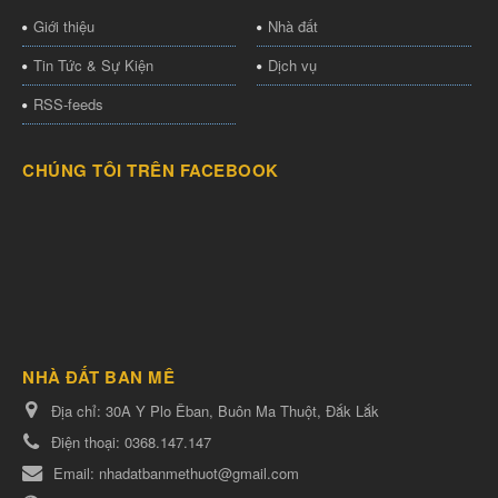
Giới thiệu
Nhà đất
Tin Tức & Sự Kiện
Dịch vụ
RSS-feeds
CHÚNG TÔI TRÊN FACEBOOK
NHÀ ĐẤT BAN MÊ
Địa chỉ:
30A Y Plo Êban, Buôn Ma Thuột, Đắk Lắk
Điện thoại:
0368.147.147
Email:
nhadatbanmethuot@gmail.com