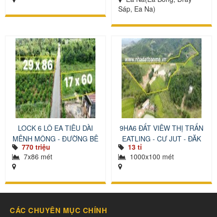
Sáp, Ea Na)
LOCK 6 LÔ EA TIÊU DÀI
9HA6 ĐẤT VIÊW THỊ TRẤN
MÊNH MÔNG - ĐƯỜNG BÊ
EATLING - CƯ JUT - ĐĂK
770 triệu
13 tỉ
TÔNG
NÔNG
7x86 mét
1000x100 mét
CÁC CHUYÊN MỤC CHÍNH