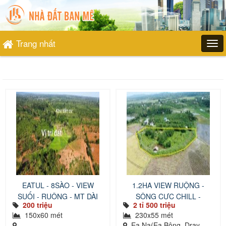
Trang nhất
EATUL - 8SÀO - VIEW
1.2HA VIEW RUỘNG -
SUỐI - RUỘNG - MT DÀI
SÔNG CỰC CHILL -
200 triệu
2 tỉ 500 triệu
KRONG ANA
150x60 mét
230x55 mét
Ea Na(Ea Bông, Dray