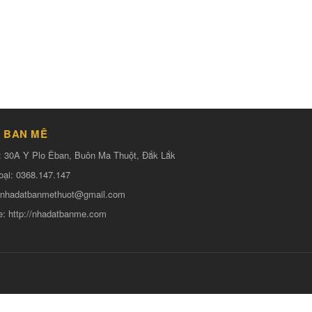
 BAN MÊ
:
30A Y Plo Êban, Buôn Ma Thuột, Đắk Lắk
oại:
0368.147.147
nhadatbanmethuot@gmail.com
e:
http://nhadatbanme.com