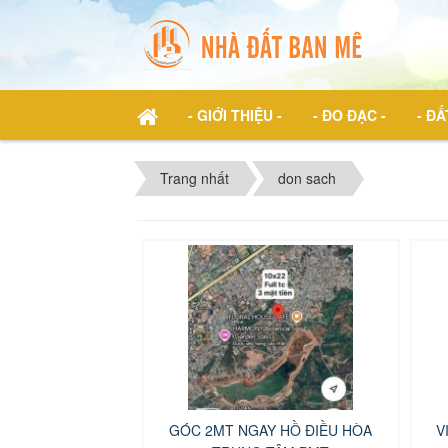
- GIỚI THIỆU -
- ĐO ĐẠC -
- ĐẤ
Trang nhất
don sach
GÓC 2MT NGAY HỒ ĐIỀU HÒA
V