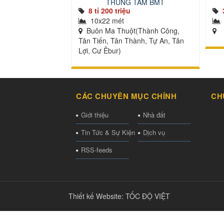
TRUNG TÂM BMT
8 tỉ 200 triệu
10x22 mét
Buôn Ma Thuột(Thành Công,
Tân Tiến, Tân Thành, Tự An, Tân
Lợi, Cư Êbur)
CÁC CHUYÊN MỤC CHÍNH
CH
Giới thiệu
Nhà đất
Tin Tức & Sự Kiện
Dịch vụ
RSS-feeds
Thiết kế Website
:
TỐC ĐỘ VIỆT