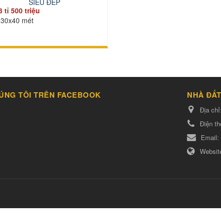
SIÊU ĐẸP
3 tỉ 500 triệu
30x40 mét
ÚNG TÔI TRÊN FACEBOOK
NHÀ ĐẤT
Địa chỉ
Điện th
Email:
Websit