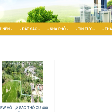
T NỀN -
- ĐẤT SÀO -
- NHÀ PHỐ -
- TIN TỨC -
- THÀ
IEW HỒ 1,2 SÀO THỔ CƯ 400