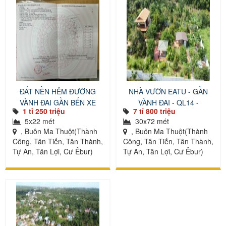
ĐẤT NỀN HẺM ĐƯỜNG
NHÀ VƯỜN EATU - GẦN
VÀNH ĐAI GẦN BẾN XE
VÀNH ĐAI - QL14 -
1 tỉ 250 triệu
7 tỉ 800 triệu
PHÍA NAM
ECOCITY - NHÀ MÁY BIA
5x22 mét
30x72 mét
, Buôn Ma Thuột(Thành
, Buôn Ma Thuột(Thành
Công, Tân Tiến, Tân Thành,
Công, Tân Tiến, Tân Thành,
Tự An, Tân Lợi, Cư Êbur)
Tự An, Tân Lợi, Cư Êbur)