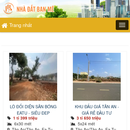
Trang nhất
LÔ ĐỐI DIỆN SÂN BÓNG
KHU ĐẤU GIÁ TÂN AN -
EATU - SIÊU ĐẸP
GIÁ RẺ ĐẦU TƯ
1 tỉ 399 triệu
3 tỉ 650 triệu
6x30 mét
5x24 mét
Tân An(Tân An, Ea Tu,
Tân An(Tân An, Ea Tu,