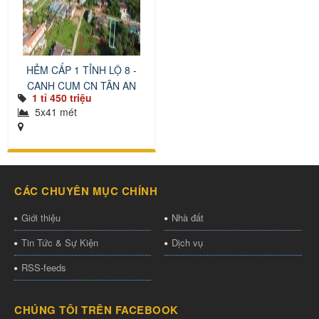
HẺM CẤP 1 TỈNH LỘ 8 -
CẠNH CỤM CN TÂN AN
1 tỉ 450 triệu
5x41 mét
CÁC CHUYÊN MỤC CHÍNH
Giới thiệu
Nhà đất
Tin Tức & Sự Kiện
Dịch vụ
RSS-feeds
CHÚNG TÔI TRÊN FACEBOOK