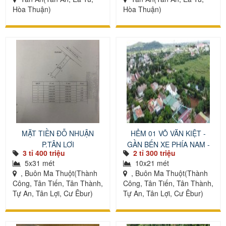
Hòa Thuận)
Hòa Thuận)
MẶT TIỀN ĐỖ NHUẬN
HẺM 01 VÕ VĂN KIỆT -
P.TÂN LỢI
GẦN BẾN XE PHÍA NAM -
3 tỉ 400 triệu
2 tỉ 300 triệu
CÁCH 200 MÉT
5x31 mét
10x21 mét
, Buôn Ma Thuột(Thành
, Buôn Ma Thuột(Thành
Công, Tân Tiến, Tân Thành,
Công, Tân Tiến, Tân Thành,
Tự An, Tân Lợi, Cư Êbur)
Tự An, Tân Lợi, Cư Êbur)